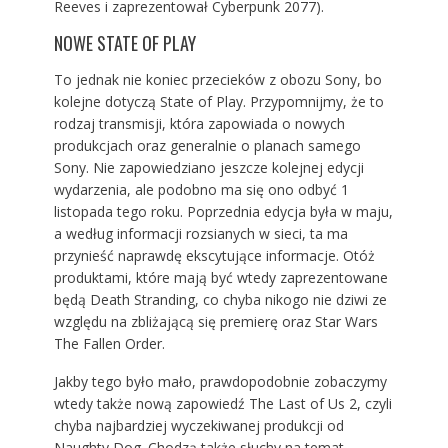
Reeves i zaprezentował Cyberpunk 2077).
NOWE STATE OF PLAY
To jednak nie koniec przecieków z obozu Sony, bo
kolejne dotyczą State of Play. Przypomnijmy, że to
rodzaj transmisji, która zapowiada o nowych
produkcjach oraz generalnie o planach samego
Sony. Nie zapowiedziano jeszcze kolejnej edycji
wydarzenia, ale podobno ma się ono odbyć 1
listopada tego roku. Poprzednia edycja była w maju,
a według informacji rozsianych w sieci, ta ma
przynieść naprawdę ekscytujące informacje. Otóż
produktami, które mają być wtedy zaprezentowane
będą Death Stranding, co chyba nikogo nie dziwi ze
względu na zbliżającą się premierę oraz Star Wars
The Fallen Order.
Jakby tego było mało, prawdopodobnie zobaczymy
wtedy także nową zapowiedź The Last of Us 2, czyli
chyba najbardziej wyczekiwanej produkcji od
Naughty Dog. Chodzą także słuchy na temat