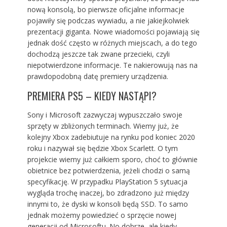
nową konsolą, bo pierwsze oficjalne informacje
pojawiły się podczas wywiadu, a nie jakiejkolwiek
prezentacji giganta. Nowe wiadomości pojawiają się
jednak dość często w różnych miejscach, a do tego
dochodzą jeszcze tak zwane przecieki, czyli
niepotwierdzone informacje. Te nakierowują nas na
prawdopodobną datę premiery urządzenia.
PREMIERA PS5 – KIEDY NASTĄPI?
Sony i Microsoft zazwyczaj wypuszczało swoje
sprzęty w zbliżonych terminach. Wiemy już, że
kolejny Xbox zadebiutuje na rynku pod koniec 2020
roku i nazywał się
będzie Xbox Scarlett
. O tym
projekcie wiemy już całkiem sporo, choć to głównie
obietnice bez potwierdzenia, jeżeli chodzi o samą
specyfikację. W przypadku
PlayStation 5
sytuacja
wygląda trochę inaczej, bo zdradzono już między
innymi to, że dyski w konsoli będą SSD. To samo
jednak możemy powiedzieć o sprzęcie nowej
generacji od Microsoftu. No dobrze, ale kiedy