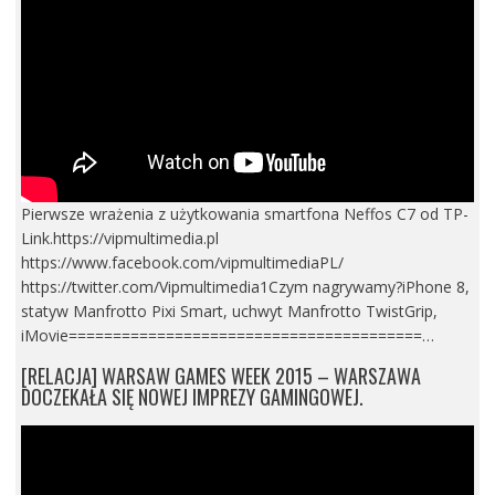
Pierwsze wrażenia z użytkowania smartfona Neffos C7 od TP-
Link.https://vipmultimedia.pl
https://www.facebook.com/vipmultimediaPL/
https://twitter.com/Vipmultimedia1Czym nagrywamy?iPhone 8,
statyw Manfrotto Pixi Smart, uchwyt Manfrotto TwistGrip,
iMovie========================================…
[RELACJA] WARSAW GAMES WEEK 2015 – WARSZAWA
DOCZEKAŁA SIĘ NOWEJ IMPREZY GAMINGOWEJ.