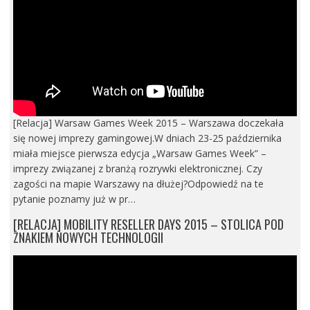
[Relacja] Warsaw Games Week 2015 – Warszawa doczekała
się nowej imprezy gamingowej.W dniach 23-25 października
miała miejsce pierwsza edycja „Warsaw Games Week” –
imprezy związanej z branżą rozrywki elektronicznej. Czy
zagości na mapie Warszawy na dłużej?Odpowiedź na te
pytanie poznamy już w pr…
[RELACJA] MOBILITY RESELLER DAYS 2015 – STOLICA POD
ZNAKIEM NOWYCH TECHNOLOGII