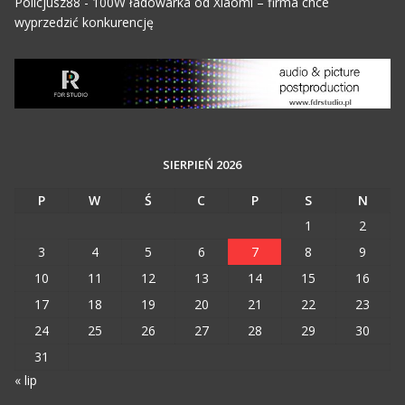
Policjusz88
-
100W ładowarka od Xiaomi – firma chce
wyprzedzić konkurencję
SIERPIEŃ 2026
P
W
Ś
C
P
S
N
1
2
3
4
5
6
7
8
9
10
11
12
13
14
15
16
17
18
19
20
21
22
23
24
25
26
27
28
29
30
31
« lip