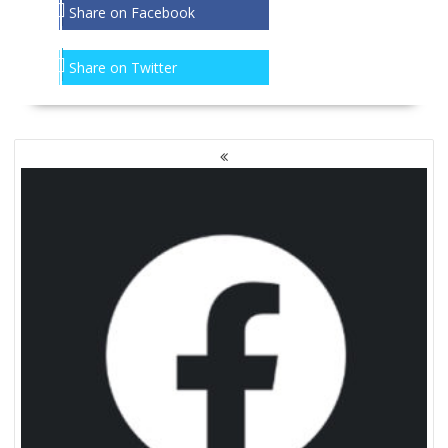
Share on Facebook
Share on Twitter
NAWIGACJA
PO
WPISACH