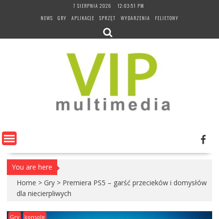
Skip
7 SIERPNIA 2026
12:03:52 PM
to
NEWS
GRY
APLIKACJE
SPRZĘT
WYDARZENIA
FELIETONY
content
You are here
Home
>
Gry
>
Premiera PS5 – garść przecieków i domysłów
dla niecierpliwych
Gry
konsole