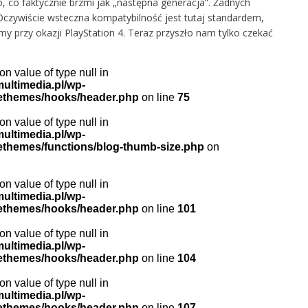
 co faktycznie brzmi jak „następna generacja”. Żadnych
Oczywiście wsteczna kompatybilność jest tutaj standardem,
my przy okazji PlayStation 4. Teraz przyszło nam tylko czekać