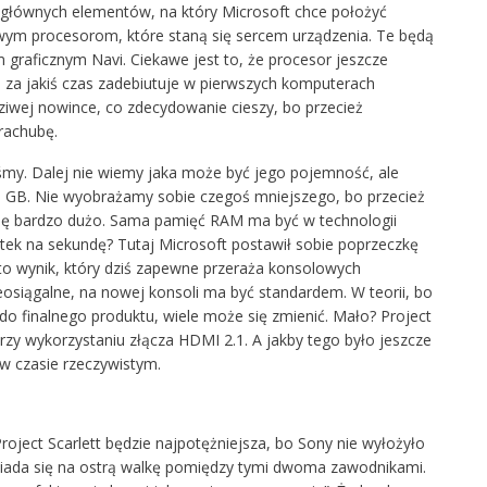
z głównych elementów, na który Microsoft chce położyć
owym procesorom, które staną się sercem urządzenia. Te będą
graficznym Navi. Ciekawe jest to, że procesor jeszcze
ero za jakiś czas zadebiutuje w pierwszych komputerach
wej nowince, co zdecydowanie cieszy, bo przecież
rachubę.
my. Dalej nie wiemy jaka może być jego pojemność, ale
0 GB. Nie wyobrażamy sobie czegoś mniejszego, bo przecież
dę bardzo dużo. Sama pamięć RAM ma być w technologii
atek na sekundę? Tutaj Microsoft postawił sobie poprzeczkę
 to wynik, który dziś zapewne przeraża konsolowych
eosiągalne, na nowej konsoli ma być standardem. W teorii, bo
do finalnego produktu, wiele może się zmienić. Mało? Project
rzy wykorzystaniu złącza HDMI 2.1. A jakby tego było jeszcze
 w czasie rzeczywistym.
roject Scarlett będzie najpotężniejsza, bo Sony nie wyłożyło
owiada się na ostrą walkę pomiędzy tymi dwoma zawodnikami.