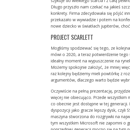
szykuje do wielkiego starcia i z całą pe
Długo przyszło nam czekać na jakieś szcze
konkrety. Firma zdecydowała się pójść inn
przekazało w wywiadzie
i potem na konfer
nowe dziecko w światłach jupiterów, cho
PROJECT SCARLETT
Mogliśmy spodziewać się tego, ze kolejna
mówi o 2020, a teraz potwierdzenie tego 
idealny moment na wypuszczenie na rynek 
Możemy spokojnie założyć, że mniej więc
raz kolejny będziemy mieli powtórkę z ro
argumentów, dlaczego warto będzie wybra
Oczywiście na pełną prezentację, przyjdzi
więcej nie obiecująco. Przede wszystkim 
co obecnie jest dostępne w tej generacji.
dyspozycji jako gracze lepszy dysk, czyli 
maszyna stworzona do rozgrywki na najw
tym wszystkim Microsoft nie zapomni o gra
poprzedniej generacji mocno się na tym p