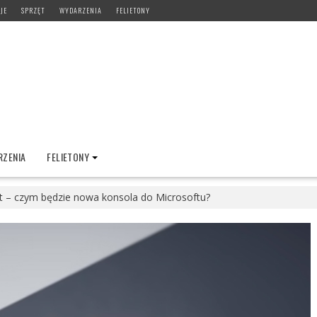
JE
SPRZĘT
WYDARZENIA
FELIETONY
ZENIA
FELIETONY
tt – czym będzie nowa konsola do Microsoftu?