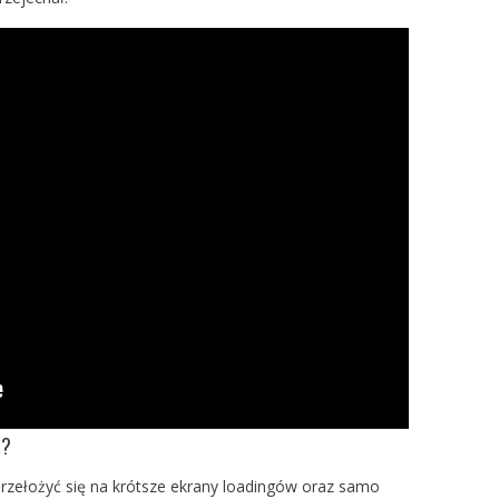
T?
zełożyć się na krótsze ekrany loadingów oraz samo