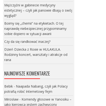
Mężczyźni w gabinecie medycyny
estetycznej – czyli jak panowie dbają o swój
wygląd?
Boimy się „chemii” na etykietach. O tej
naprawdę niebezpiecznej przypominamy
sobie dopiero w sytuacji awarii
Czy da się randkować inaczej?
Dzień Dziecka z Roxie w HULAKULA.
Rodzinny koncert, warsztaty i atrakcje od
rana
NAJNOWSZE KOMENTARZE
Bebik
-
Naapada Nabang, czyli jak Polacy
potrafią robić Internetowy fejm
Mirosław
-
Komendy głosowe w Yanosiku –
jako kierowca jestem zachwycony