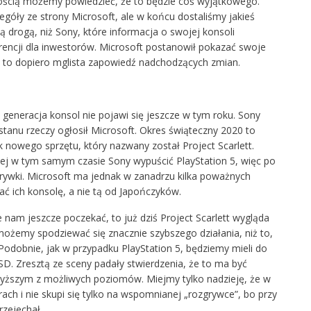
wnością możemy powiedzieć, że to będzie coś wyjątkowego.
góły ze strony Microsoft, ale w końcu dostaliśmy jakieś
ą drogą, niż Sony, które informacja o swojej
konsoli
encji dla inwestorów. Microsoft postanowił pokazać swoje
ć to dopiero mglista zapowiedź nadchodzących zmian.
 generacja konsol nie pojawi się jeszcze w tym roku. Sony
stanu rzeczy ogłosił Microsoft. Okres świąteczny 2020 to
nowego sprzętu, który nazwany został Project Scarlett.
ej w tym samym czasie Sony wypuścić PlayStation 5, więc po
zrywki. Microsoft ma jednak w zanadrzu kilka poważnych
ć ich konsolę, a nie tą od Japończyków.
e nam jeszcze poczekać, to już dziś Project Scarlett wygląda
możemy spodziewać się znacznie szybszego działania, niż to,
 Podobnie, jak w przypadku PlayStation 5, będziemy mieli do
SSD. Zresztą ze sceny padały stwierdzenia, że to ma być
yższym z możliwych poziomów. Miejmy tylko nadzieję, że w
ch i nie skupi się tylko na wspomnianej „rozgrywce”, bo przy
rzejechał.