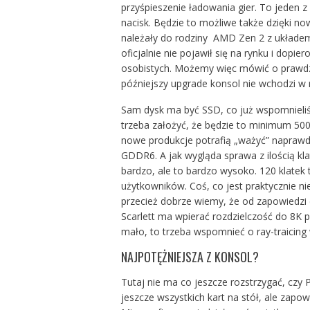
przyśpieszenie ładowania gier. To jeden 
nacisk. Będzie to możliwe także dzięki n
należały do rodziny AMD Zen 2 z układem 
oficjalnie nie pojawił się na rynku i dopi
osobistych. Możemy więc mówić o prawdzi
późniejszy upgrade konsol nie wchodzi w 
Sam dysk ma być SSD, co już wspomnieliś
trzeba założyć, że będzie to minimum 50
nowe produkcje potrafią „ważyć” napraw
GDDR6. A jak wygląda sprawa z ilością kl
bardzo, ale to bardzo wysoko. 120 klatek
użytkowników. Coś, co jest praktycznie ni
przecież dobrze wiemy, że od zapowiedzi 
Scarlett ma wpierać rozdzielczość do 8K p
mało, to trzeba wspomnieć o ray-traicing
NAJPOTĘŻNIEJSZA Z KONSOL?
Tutaj nie ma co jeszcze rozstrzygać, czy P
jeszcze wszystkich kart na stół, ale zap