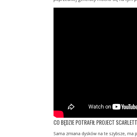
CO BĘDZIE POTRAFIŁ PROJECT SCARLET
Sama zmiana dysków na te szybsze, ma pr