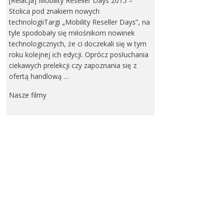
[Relacja] Mobility Reseller Days 2015 –
Stolica pod znakiem nowych
technologiiTargi „Mobility Reseller Days”, na
tyle spodobały się miłośnikom nowinek
technologicznych, że ci doczekali się w tym
roku kolejnej ich edycji. Oprócz posłuchania
ciekawych prelekcji czy zapoznania się z
ofertą handlową …
Nasze filmy