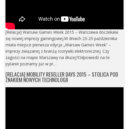
[Relacja] Warsaw Games Week 2015 – Warszawa doczekała
się nowej imprezy gamingowej.W dniach 23-25 października
miała miejsce pierwsza edycja „Warsaw Games Week” –
imprezy związanej z branżą rozrywki elektronicznej. Czy
zagości na mapie Warszawy na dłużej?Odpowiedź na te
pytanie poznamy już w pr…
[RELACJA] MOBILITY RESELLER DAYS 2015 – STOLICA POD
ZNAKIEM NOWYCH TECHNOLOGII