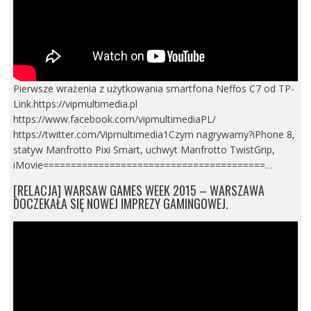
Pierwsze wrażenia z użytkowania smartfona Neffos C7 od TP-
Link.https://vipmultimedia.pl
https://www.facebook.com/vipmultimediaPL/
https://twitter.com/Vipmultimedia1Czym nagrywamy?iPhone 8,
statyw Manfrotto Pixi Smart, uchwyt Manfrotto TwistGrip,
iMovie========================================…
[RELACJA] WARSAW GAMES WEEK 2015 – WARSZAWA
DOCZEKAŁA SIĘ NOWEJ IMPREZY GAMINGOWEJ.