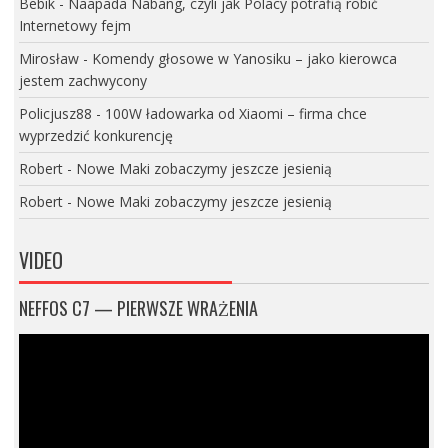
Bebik
-
Naapada Nabang, czyli jak Polacy potrafią robić
Internetowy fejm
Mirosław
-
Komendy głosowe w Yanosiku – jako kierowca
jestem zachwycony
Policjusz88
-
100W ładowarka od Xiaomi – firma chce
wyprzedzić konkurencję
Robert
-
Nowe Maki zobaczymy jeszcze jesienią
Robert
-
Nowe Maki zobaczymy jeszcze jesienią
VIDEO
NEFFOS C7 — PIERWSZE WRAŻENIA