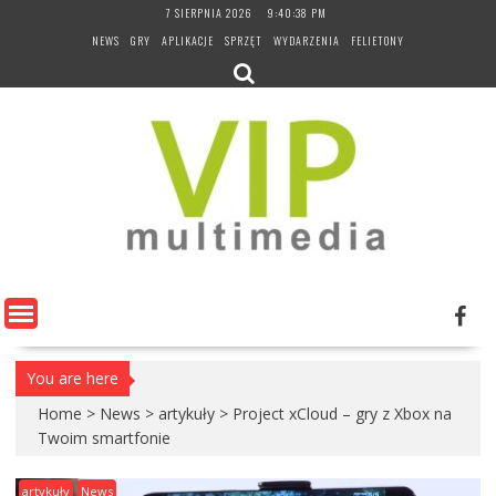
Skip
7 SIERPNIA 2026
9:40:39 PM
to
NEWS
GRY
APLIKACJE
SPRZĘT
WYDARZENIA
FELIETONY
content
You are here
Home
>
News
>
artykuły
>
Project xCloud – gry z Xbox na
Twoim smartfonie
artykuły
News