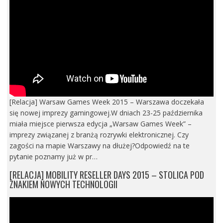
[Relacja] Warsaw Games Week 2015 – Warszawa doczekała
się nowej imprezy gamingowej.W dniach 23-25 października
miała miejsce pierwsza edycja „Warsaw Games Week” –
imprezy związanej z branżą rozrywki elektronicznej. Czy
zagości na mapie Warszawy na dłużej?Odpowiedź na te
pytanie poznamy już w pr…
[RELACJA] MOBILITY RESELLER DAYS 2015 – STOLICA POD
ZNAKIEM NOWYCH TECHNOLOGII