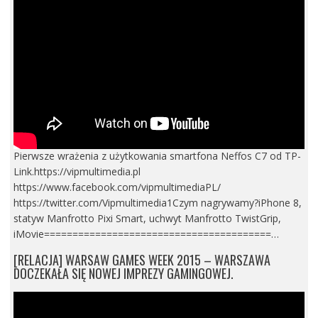
Pierwsze wrażenia z użytkowania smartfona Neffos C7 od TP-
Link.https://vipmultimedia.pl
https://www.facebook.com/vipmultimediaPL/
https://twitter.com/Vipmultimedia1Czym nagrywamy?iPhone 8,
statyw Manfrotto Pixi Smart, uchwyt Manfrotto TwistGrip,
iMovie========================================…
[RELACJA] WARSAW GAMES WEEK 2015 – WARSZAWA
DOCZEKAŁA SIĘ NOWEJ IMPREZY GAMINGOWEJ.