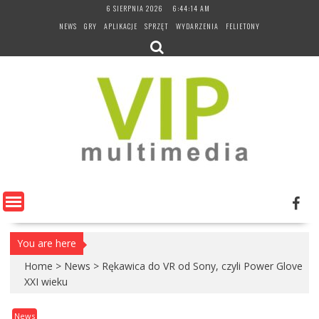
Skip
6 SIERPNIA 2026
6:44:15 AM
to
NEWS
GRY
APLIKACJE
SPRZĘT
WYDARZENIA
FELIETONY
content
You are here
Home
>
News
>
Rękawica do VR od Sony, czyli Power Glove
XXI wieku
News