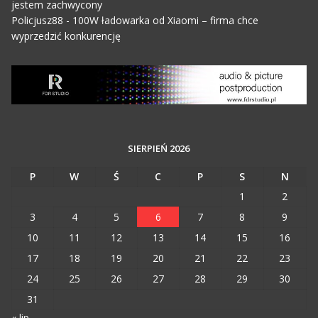
jestem zachwycony
Policjusz88
-
100W ładowarka od Xiaomi – firma chce
wyprzedzić konkurencję
SIERPIEŃ 2026
P
W
Ś
C
P
S
N
1
2
3
4
5
6
7
8
9
10
11
12
13
14
15
16
17
18
19
20
21
22
23
24
25
26
27
28
29
30
31
« lip