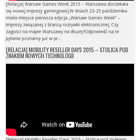
[Relacja] Warsaw Games Week 2015 – Warszawa doczekała
się nowej imprezy gamingowej.W dniach 23-25 października
miała miejsce pierwsza edycja „Warsaw Games Week” –
imprezy związanej z branżą rozrywki elektronicznej. Czy
zagości na mapie Warszawy na dłużej?Odpowiedź na te
pytanie poznamy już w pr…
[RELACJA] MOBILITY RESELLER DAYS 2015 – STOLICA POD
ZNAKIEM NOWYCH TECHNOLOGII
[Relacja] Mobility Reseller Days 2015 – Stolica pod znakiem