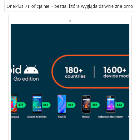
OnePlus 7T oficjalnie – bestia, która wygląda dziwnie znajomo