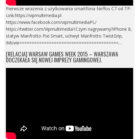
Pierwsze wrażenia z użytkowania smartfona Neffos C7 od TP-
Link.https://vipmultimedia.pl
https://www.facebook.com/vipmultimediaPL/
https://twitter.com/Vipmultimedia1Czym nagrywamy?iPhone 8,
statyw Manfrotto Pixi Smart, uchwyt Manfrotto TwistGrip,
iMovie========================================…
[RELACJA] WARSAW GAMES WEEK 2015 – WARSZAWA
DOCZEKAŁA SIĘ NOWEJ IMPREZY GAMINGOWEJ.