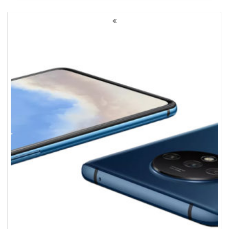
NAWIGACJA
PO
WPISACH