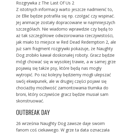
Rozgrywka z The Last Of Us 2
Z istotnych informacji warto jeszcze nadmienić to,
że Ellie będzie potrafiła się np. czołgać czy wspinać.
Jej animacje zostały dopracowane w najmniejszych
szczegółach. Nie wiadomo wprawdzie czy będą to
aż tak szczegółowe odwzorowania rzeczywistości,
jak miało to miejsce w Red Dead Redemption 2, ale
już sam fragment rozgrywki pokazuje, że Naughty
Dog zrobiło kawał doskonałej roboty. Gracz będzie
mógł chować się w wysokiej trawie, a w samej grze
pojawią się także psy, które będą nas mogły
wytropić. Po raz kolejny będziemy mogli ulepszać
swój ekwipunek, ale w drugiej części pojawi się
chociażby możliwość zamontowania tłumika do
broni, który oczywiście gracz będzie musiał sam
skonstruować.
OUTBREAK DAY
26 września Naughty Dog zawsze daje swoim
fanom coś ciekawego. W grze ta data oznaczała