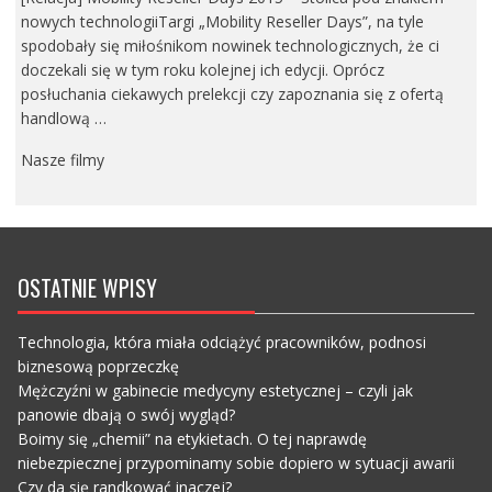
nowych technologiiTargi „Mobility Reseller Days”, na tyle
spodobały się miłośnikom nowinek technologicznych, że ci
doczekali się w tym roku kolejnej ich edycji. Oprócz
posłuchania ciekawych prelekcji czy zapoznania się z ofertą
handlową …
Nasze filmy
OSTATNIE WPISY
Technologia, która miała odciążyć pracowników, podnosi
biznesową poprzeczkę
Mężczyźni w gabinecie medycyny estetycznej – czyli jak
panowie dbają o swój wygląd?
Boimy się „chemii” na etykietach. O tej naprawdę
niebezpiecznej przypominamy sobie dopiero w sytuacji awarii
Czy da się randkować inaczej?