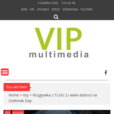
Skip
6 SIERPNIA 2026
11:51:27 PM
to
NEWS
GRY
APLIKACJE
SPRZĘT
WYDARZENIA
FELIETONY
content
You are here
Home
>
Gry
>
Rozgrywka z TLOU 2 i wiele dobroci na
Outbreak Day
Gry
konsole