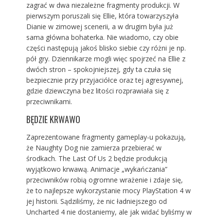
zagrać w dwa niezależne fragmenty produkcji. W
pierwszym poruszali się Ellie, która towarzyszyła
Dianie w zimowej scenerii, a w drugim była już
sama główna bohaterka. Nie wiadomo, czy obie
części następują jakoś blisko siebie czy różni je np.
pół gry. Dziennikarze mogli więc spojrzeć na Ellie z
dwóch stron – spokojniejszej, gdy ta czuła się
bezpiecznie przy przyjaciółce oraz tej agresywnej,
gdzie dziewczyna bez litości rozprawiała się z
przeciwnikami.
BĘDZIE KRWAWO
Zaprezentowane fragmenty gameplay-u pokazują,
że Naughty Dog nie zamierza przebierać w
środkach. The Last Of Us 2 będzie produkcją
wyjątkowo krwawą. Animacje „wykańczania”
przeciwników robią ogromne wrażenie i zdaje się,
że to najlepsze wykorzystanie mocy PlayStation 4 w
jej historii. Sądziliśmy, że nic ładniejszego od
Uncharted 4 nie dostaniemy, ale jak widać byliśmy w