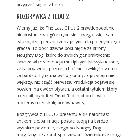
przyjrzeć się jej z bliska.
ROZGRYWKA Z TLOU 2
Wiemy już, że The Last Of Us 2 prawdopodobnie
nie dostanie w ogóle trybu sieciowego, więc sam
tytuł będzie przeznaczony jedynie dla pojedynczego
gracza. To dość dziwne posunięcie ze strony
Naughty Dog, które do swoich gier praktycznie
zawsze włączało opcję multiplayer. Niewykluczone,
że ta pojawi się później, choć nie liczylibyśmy na to
za bardzo. Tytuł ma być ogromny, a przynajmniej
większy, niż część pierwsza. Produkcja pojawi się
bowiem na dwóch płytach, a ostatni tytułem który
to zrobił, było Red Dead Redemption II, więc
możemy mieć skalę porównawczą.
Rozgrywka z TLOU 2 prezentuje się natomiast
znakomicie. Animacje postaci stoją na bardzo
wysokim poziomie, czego po Naughy Dog
mogliśmy się akurat spodziewać. Dziennikarze mogli