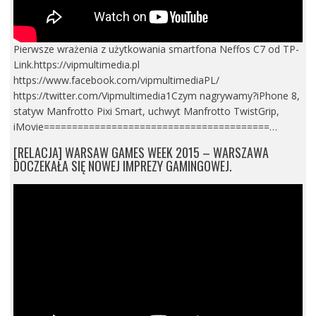
Pierwsze wrażenia z użytkowania smartfona Neffos C7 od TP-
Link.https://vipmultimedia.pl
https://www.facebook.com/vipmultimediaPL/
https://twitter.com/Vipmultimedia1Czym nagrywamy?iPhone 8,
statyw Manfrotto Pixi Smart, uchwyt Manfrotto TwistGrip,
iMovie========================================…
[RELACJA] WARSAW GAMES WEEK 2015 – WARSZAWA
DOCZEKAŁA SIĘ NOWEJ IMPREZY GAMINGOWEJ.