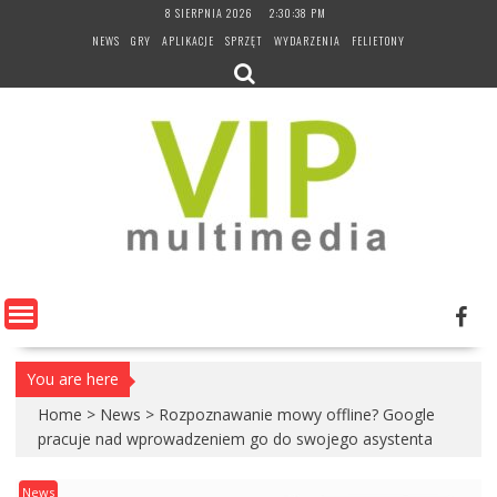
Skip
8 SIERPNIA 2026
2:30:39 PM
to
NEWS
GRY
APLIKACJE
SPRZĘT
WYDARZENIA
FELIETONY
content
You are here
Home
>
News
>
Rozpoznawanie mowy offline? Google
pracuje nad wprowadzeniem go do swojego asystenta
News