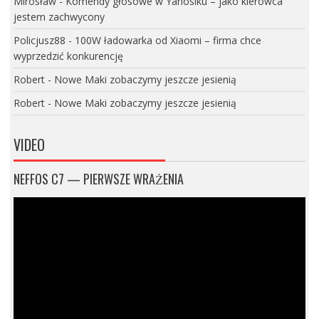
Mirosław
-
Komendy głosowe w Yanosiku – jako kierowca
jestem zachwycony
Policjusz88
-
100W ładowarka od Xiaomi – firma chce
wyprzedzić konkurencję
Robert
-
Nowe Maki zobaczymy jeszcze jesienią
Robert
-
Nowe Maki zobaczymy jeszcze jesienią
VIDEO
NEFFOS C7 — PIERWSZE WRAŻENIA