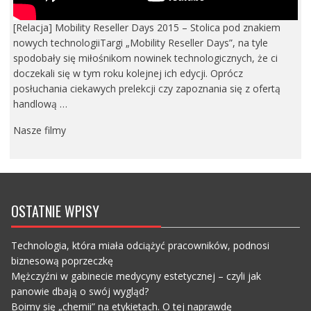
[Relacja] Mobility Reseller Days 2015 – Stolica pod znakiem
nowych technologiiTargi „Mobility Reseller Days”, na tyle
spodobały się miłośnikom nowinek technologicznych, że ci
doczekali się w tym roku kolejnej ich edycji. Oprócz
posłuchania ciekawych prelekcji czy zapoznania się z ofertą
handlową …
Nasze filmy
OSTATNIE WPISY
Technologia, która miała odciążyć pracowników, podnosi
biznesową poprzeczkę
Mężczyźni w gabinecie medycyny estetycznej – czyli jak
panowie dbają o swój wygląd?
Boimy się „chemii” na etykietach. O tej naprawdę