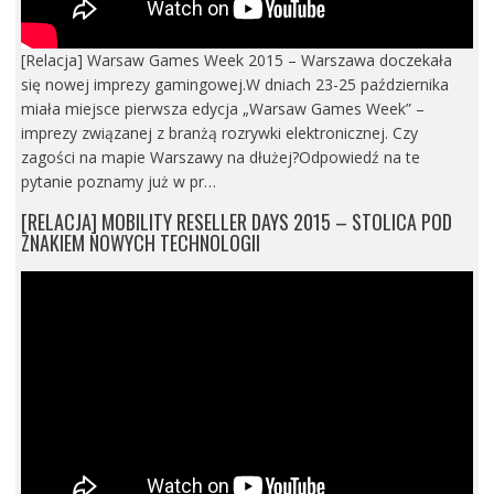
[Relacja] Warsaw Games Week 2015 – Warszawa doczekała
się nowej imprezy gamingowej.W dniach 23-25 października
miała miejsce pierwsza edycja „Warsaw Games Week” –
imprezy związanej z branżą rozrywki elektronicznej. Czy
zagości na mapie Warszawy na dłużej?Odpowiedź na te
pytanie poznamy już w pr…
[RELACJA] MOBILITY RESELLER DAYS 2015 – STOLICA POD
ZNAKIEM NOWYCH TECHNOLOGII