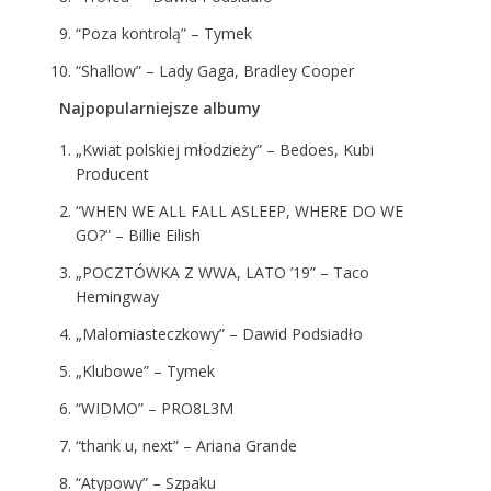
“Poza kontrolą” – Tymek
“Shallow” – Lady Gaga, Bradley Cooper
Najpopularniejsze albumy
„Kwiat polskiej młodzieży” – Bedoes, Kubi
Producent
“WHEN WE ALL FALL ASLEEP, WHERE DO WE
GO?” – Billie Eilish
„POCZTÓWKA Z WWA, LATO ’19” – Taco
Hemingway
„Malomiasteczkowy” – Dawid Podsiadło
„Klubowe” – Tymek
“WIDMO” – PRO8L3M
“thank u, next” – Ariana Grande
“Atypowy” – Szpaku