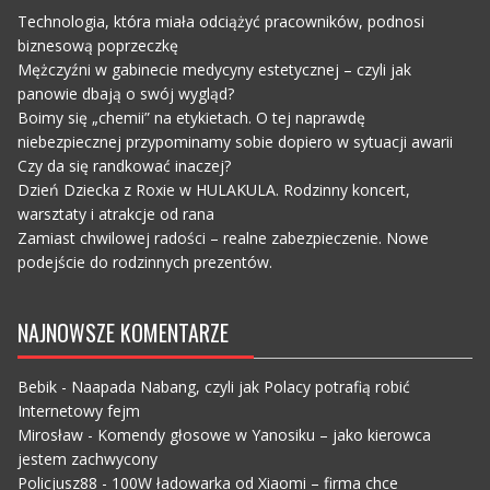
Technologia, która miała odciążyć pracowników, podnosi
biznesową poprzeczkę
Mężczyźni w gabinecie medycyny estetycznej – czyli jak
panowie dbają o swój wygląd?
Boimy się „chemii” na etykietach. O tej naprawdę
niebezpiecznej przypominamy sobie dopiero w sytuacji awarii
Czy da się randkować inaczej?
Dzień Dziecka z Roxie w HULAKULA. Rodzinny koncert,
warsztaty i atrakcje od rana
Zamiast chwilowej radości – realne zabezpieczenie. Nowe
podejście do rodzinnych prezentów.
NAJNOWSZE KOMENTARZE
Bebik
-
Naapada Nabang, czyli jak Polacy potrafią robić
Internetowy fejm
Mirosław
-
Komendy głosowe w Yanosiku – jako kierowca
jestem zachwycony
Policjusz88
-
100W ładowarka od Xiaomi – firma chce