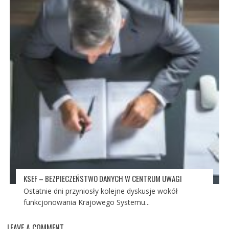
KSEF – BEZPIECZEŃSTWO DANYCH W CENTRUM UWAGI
Ostatnie dni przyniosły kolejne dyskusje wokół
funkcjonowania Krajowego Systemu...
LEAVE A COMMENT