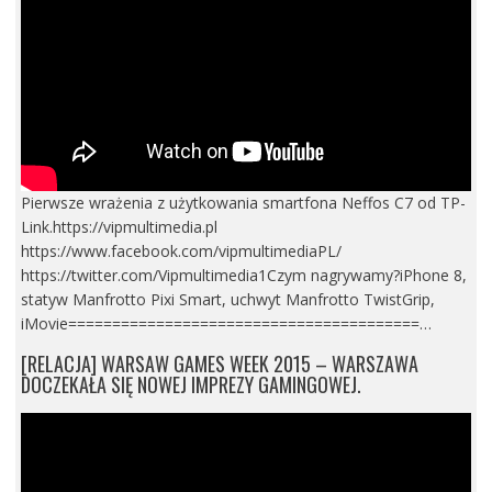
Pierwsze wrażenia z użytkowania smartfona Neffos C7 od TP-
Link.https://vipmultimedia.pl
https://www.facebook.com/vipmultimediaPL/
https://twitter.com/Vipmultimedia1Czym nagrywamy?iPhone 8,
statyw Manfrotto Pixi Smart, uchwyt Manfrotto TwistGrip,
iMovie========================================…
[RELACJA] WARSAW GAMES WEEK 2015 – WARSZAWA
DOCZEKAŁA SIĘ NOWEJ IMPREZY GAMINGOWEJ.