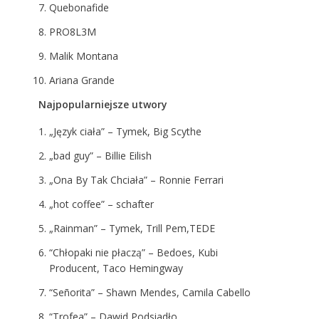
Quebonafide
PRO8L3M
Malik Montana
Ariana Grande
Najpopularniejsze utwory
„Język ciała” – Tymek, Big Scythe
„bad guy” – Billie Eilish
„Ona By Tak Chciała” – Ronnie Ferrari
„hot coffee” – schafter
„Rainman” – Tymek, Trill Pem,TEDE
“Chłopaki nie płaczą” – Bedoes, Kubi
Producent, Taco Hemingway
“Señorita” – Shawn Mendes, Camila Cabello
“Trofea” – Dawid Podsiadło