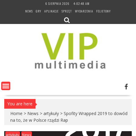
Skip
6 SIERPNIA 2026
4:02:48 AM
to
NEWS
GRY
APLIKACJE
SPRZĘT
WYDARZENIA
FELIETONY
content
You are here
Home
>
News
>
artykuły
>
Spofity Wrapped 2019 to dowód
na to, że w Polsce rządzi Rap
artykuły
News