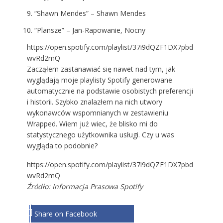
“Shawn Mendes” – Shawn Mendes
“Plansze” – Jan-Rapowanie, Nocny
https://open.spotify.com/playlist/37i9dQZF1DX7pbd
wvRd2mQ
Zacząłem zastanawiać się nawet nad tym, jak
wyglądają moje playlisty Spotify generowane
automatycznie na podstawie osobistych preferencji
i historii. Szybko znalazłem na nich utwory
wykonawców wspomnianych w zestawieniu
Wrapped. Wiem już wiec, że blisko mi do
statystycznego użytkownika usługi. Czy u was
wygląda to podobnie?
https://open.spotify.com/playlist/37i9dQZF1DX7pbd
wvRd2mQ
Źródło: Informacja Prasowa Spotify
Share on Facebook