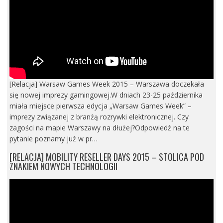
[Relacja] Warsaw Games Week 2015 – Warszawa doczekała
się nowej imprezy gamingowej.W dniach 23-25 października
miała miejsce pierwsza edycja „Warsaw Games Week” –
imprezy związanej z branżą rozrywki elektronicznej. Czy
zagości na mapie Warszawy na dłużej?Odpowiedź na te
pytanie poznamy już w pr…
[RELACJA] MOBILITY RESELLER DAYS 2015 – STOLICA POD
ZNAKIEM NOWYCH TECHNOLOGII