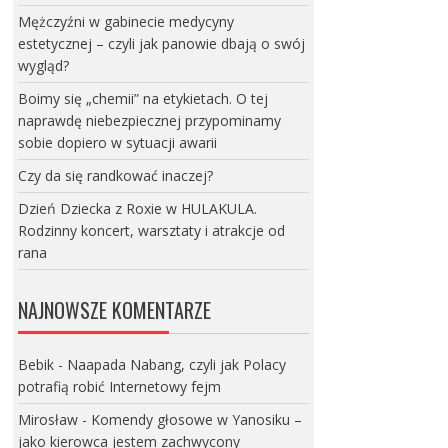
Mężczyźni w gabinecie medycyny
estetycznej – czyli jak panowie dbają o swój
wygląd?
Boimy się „chemii” na etykietach. O tej
naprawdę niebezpiecznej przypominamy
sobie dopiero w sytuacji awarii
Czy da się randkować inaczej?
Dzień Dziecka z Roxie w HULAKULA.
Rodzinny koncert, warsztaty i atrakcje od
rana
NAJNOWSZE KOMENTARZE
Bebik
-
Naapada Nabang, czyli jak Polacy
potrafią robić Internetowy fejm
Mirosław
-
Komendy głosowe w Yanosiku –
jako kierowca jestem zachwycony