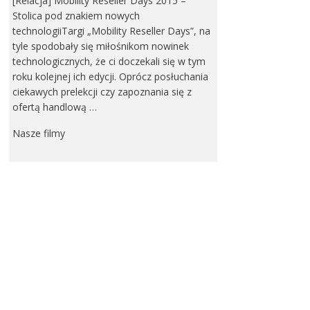
[Relacja] Mobility Reseller Days 2015 –
Stolica pod znakiem nowych
technologiiTargi „Mobility Reseller Days”, na
tyle spodobały się miłośnikom nowinek
technologicznych, że ci doczekali się w tym
roku kolejnej ich edycji. Oprócz posłuchania
ciekawych prelekcji czy zapoznania się z
ofertą handlową …
Nasze filmy