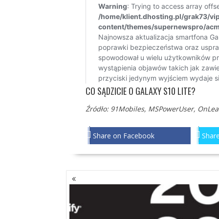
CO SĄDZICIE O GALAXY S10 LITE?
Źródło:
91Mobiles
,
MSPowerUser
,
OnLea
Share on Facebook
Share
NAWIGACJA
PO
WPISACH