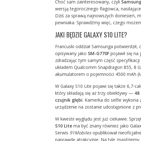
Choć sam zainteresowany, czyli
Samsun
wersją tegorocznego flagowca, nasilające
Dziś za sprawą najnowszych doniesień,
pewniaka. Sprawdźmy więc, czego możemy
JAKI BĘDZIE GALAXY S10 LITE?
Francuski oddział Samsunga potwierdził, c
opisywany jako
SM-G770F
pojawił się na
zdradzając tym samym część specyfikacji t
układem Qualcomm Snapdragon 855, 8 GB
akumulatorem o pojemności 4500 mAh (ł
W
Galaxy S10
Lite pojawi się także 6,7-c
który składają się aż trzy obiektywy —
48 
czujnik głębi
. Kamerka do selfie wykona 
urządzenie na zostanie udostępnione z p
W kwestii wyglądu jest już ciekawie. Sprzęt
S10 Lite
ma być znany również jako Galaxy 
Serwis
91Mobiles
opublikował nieoficjaln
naprawdę atrakcyjnie. Na tyle znajdziem