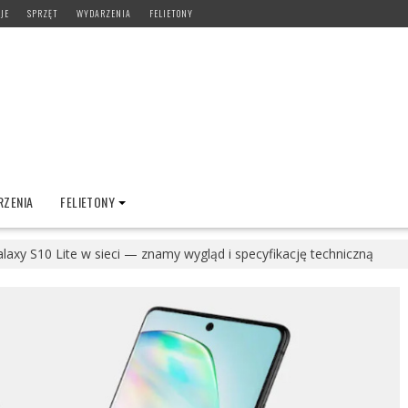
JE
SPRZĘT
WYDARZENIA
FELIETONY
ZENIA
FELIETONY
laxy S10 Lite w sieci — znamy wygląd i specyfikację techniczną