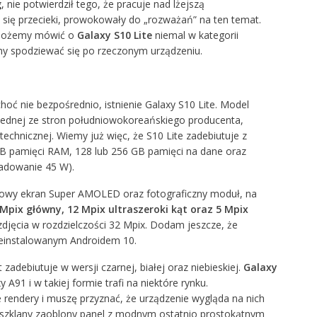
g
, nie potwierdził tego, że pracuje nad lżejszą
 się przecieki, prowokowały do „rozważań” na ten temat.
 możemy mówić o
Galaxy S10 Lite
niemal w kategorii
 spodziewać się po rzeczonym urządzeniu.
hoć nie bezpośrednio, istnienie Galaxy S10 Lite. Model
 jednej ze stron południowokoreańskiego producenta,
echnicznej. Wiemy już więc, że S10 Lite zadebiutuje z
 pamięci RAM, 128 lub 256 GB pamięci na dane oraz
adowanie 45 W).
alowy ekran Super AMOLED oraz fotograficzny moduł, na
Mpix główny, 12 Mpix ultraszeroki kąt oraz 5 Mpix
zdjęcia w rozdzielczości 32 Mpix. Dodam jeszcze, że
reinstalowanym Androidem 10.
 zadebiutuje w wersji czarnej, białej oraz niebieskiej.
Galaxy
A91 i w takiej formie trafi na niektóre rynku.
e rendery i muszę przyznać, że urządzenie wygląda na nich
y szklany zaoblony panel z modnym ostatnio prostokątnym