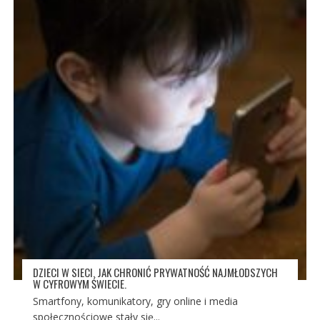
DZIECI W SIECI. JAK CHRONIĆ PRYWATNOŚĆ NAJMŁODSZYCH
W CYFROWYM ŚWIECIE.
Smartfony, komunikatory, gry online i media
społecznościowe stały się...