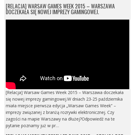
[RELACJA] WARSAW GAMES WEEK 2015 – WARSZAWA
DOCZEKAŁA SIĘ NOWEJ IMPREZY GAMINGOWEJ.
[Relacja] Warsaw Games Week 2015 – Warszawa doczekała
się nowej imprezy gamingowej.W dniach 23-25 października
miała miejsce pierwsza edycja „Warsaw Games Week” –
imprezy związanej z branżą rozrywki elektronicznej. Czy
zagości na mapie Warszawy na dłużej?Odpowiedź na te
pytanie poznamy już w pr…