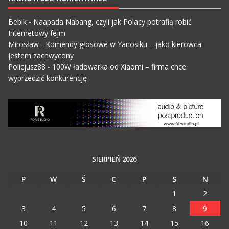
Bebik
-
Naapada Nabang, czyli jak Polacy potrafią robić
Internetowy fejm
Mirosław
-
Komendy głosowe w Yanosiku – jako kierowca
jestem zachwycony
Policjusz88
-
100W ładowarka od Xiaomi – firma chce
wyprzedzić konkurencję
SIERPIEŃ 2026
P
W
Ś
C
P
S
N
1
2
3
4
5
6
7
8
9
10
11
12
13
14
15
16