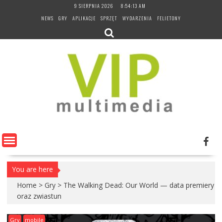
Skip
9 SIERPNIA 2026
8:54:14 AM
to
NEWS
GRY
APLIKACJE
SPRZĘT
WYDARZENIA
FELIETONY
content
You are here
Home
>
Gry
>
The Walking Dead: Our World — data premiery
oraz zwiastun
Gry
mobile