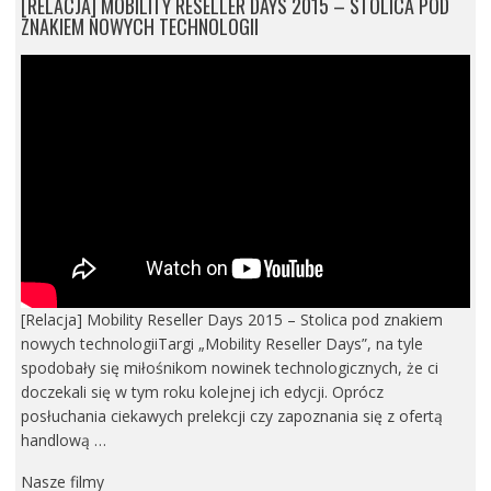
[RELACJA] MOBILITY RESELLER DAYS 2015 – STOLICA POD
ZNAKIEM NOWYCH TECHNOLOGII
[Relacja] Mobility Reseller Days 2015 – Stolica pod znakiem
nowych technologiiTargi „Mobility Reseller Days”, na tyle
spodobały się miłośnikom nowinek technologicznych, że ci
doczekali się w tym roku kolejnej ich edycji. Oprócz
posłuchania ciekawych prelekcji czy zapoznania się z ofertą
handlową …
Nasze filmy