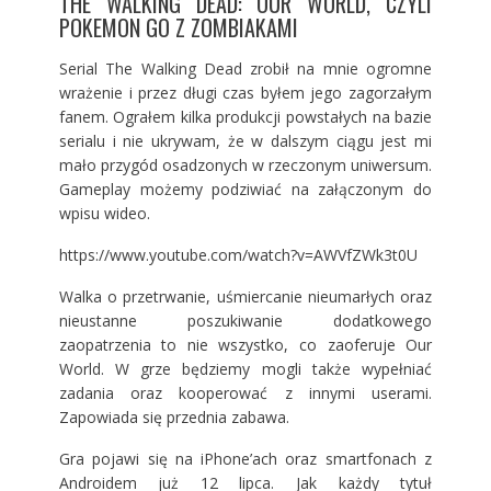
THE WALKING DEAD: OUR WORLD, CZYLI
POKEMON GO Z ZOMBIAKAMI
Serial The Walking Dead zrobił na mnie ogromne
wrażenie i przez długi czas byłem jego zagorzałym
fanem. Ograłem kilka produkcji powstałych na bazie
serialu i nie ukrywam, że w dalszym ciągu jest mi
mało przygód osadzonych w rzeczonym uniwersum.
Gameplay możemy podziwiać na załączonym do
wpisu wideo.
https://www.youtube.com/watch?v=AWVfZWk3t0U
Walka o przetrwanie, uśmiercanie nieumarłych oraz
nieustanne poszukiwanie dodatkowego
zaopatrzenia to nie wszystko, co zaoferuje Our
World. W grze będziemy mogli także wypełniać
zadania oraz kooperować z innymi userami.
Zapowiada się przednia zabawa.
Gra pojawi się na iPhone’ach oraz smartfonach z
Androidem już 12 lipca. Jak każdy tytuł