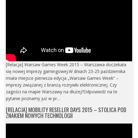
[Relacja] Warsaw Games Week 2015 – Warszawa doczekała
się nowej imprezy gamingowej.W dniach 23-25 października
miała miejsce pierwsza edycja „Warsaw Games Week” –
imprezy związanej z branżą rozrywki elektronicznej. Czy
zagości na mapie Warszawy na dłużej?Odpowiedź na te
pytanie poznamy już w pr…
[RELACJA] MOBILITY RESELLER DAYS 2015 – STOLICA POD
ZNAKIEM NOWYCH TECHNOLOGII