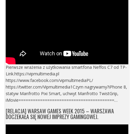
Pierwsze wrażenia z użytkowania smartfona Neffos C7 od TP-
Link.https://vipmultimedia.pl
https://www.facebook.com/vipmultimediaPL/
https://twitter.com/Vipmultimedia1Czym nagrywamy?iPhone 8,
statyw Manfrotto Pixi Smart, uchwyt Manfrotto TwistGrip,
iMovie========================================…
[RELACJA] WARSAW GAMES WEEK 2015 – WARSZAWA
DOCZEKAŁA SIĘ NOWEJ IMPREZY GAMINGOWEJ.