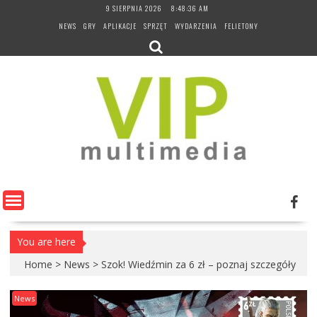
Skip
9 SIERPNIA 2026
8:48:37 AM
to
NEWS
GRY
APLIKACJE
SPRZĘT
WYDARZENIA
FELIETONY
content
You are here
Home
>
News
>
Szok! Wiedźmin za 6 zł – poznaj szczegóły
News