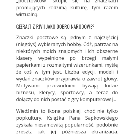
„pocztowców” skupić się na znaczkach
promujących rodzimą kulturę, tym razem
wirtualną.
GEERALT Z RIVII JAKO DOBRO NARODOWE?
Znaczki pocztowe są jednym z najczęściej
(niegdyś) wybieranych hobby. Cóż, patrząc na
niektórych moich znajomych i ich obszerne
klasery wypełnione po brzegi małymi
papierkami z rozmaitymi wizerunkami, myślę
że coś w tym jest. Liczba edycji, modeli i
wydań znaczków przyprawia o zawrót głowy.
Motywami przewodnimi bywają ludzie
biznesu, klerycy, sportowcy, a teraz do
dołączy do nich postać z gry komputerowej…
Wiedźmin to ikona polskiej, choć nie tylko
popkultury. Książka Pana Sapkowskiego
zyskała niesamowitą popularność, podobnie
zresztą jak jej późniejsza ekranizacja.