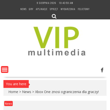
Skip
9 SIERPNIA 2026
10:43:00 AM
to
NEWS
GRY
APLIKACJE
SPRZĘT
WYDARZENIA
FELIETONY
content
You are here
Home
>
News
>
Xbox One znosi ograniczenia dla graczy!
News