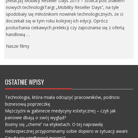
[Relacja] Mobility Reseller Days 2015 – Stolica pod znakiem
nowych technologiiTargi „Mobility Reseller Days”, na tyle
spodobały się miłośnikom nowinek technologicznych, że ci
doczekali się w tym roku kolejnej ich edycji. Oprócz
posłuchania ciekawych prelekcji czy zapoznania się z ofertą
handlową …
Nasze filmy
OSTATNIE WPISY
Technologia, która miała odciążyć pracowników, podnosi
biznesową poprzeczkę
Mężczyźni w gabinecie medycyny estetycznej – czyli jak
panowie dbają o swój wygląd?
Boimy się „chemii” na etykietach. O tej naprawdę
niebezpiecznej przypominamy sobie dopiero w sytuacji awarii
Czy da się randkować inaczej?