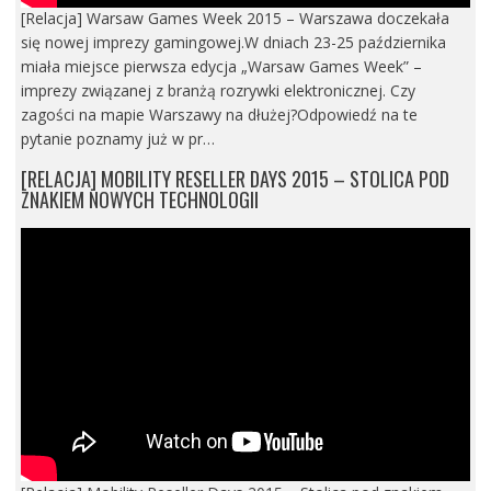
[Relacja] Warsaw Games Week 2015 – Warszawa doczekała
się nowej imprezy gamingowej.W dniach 23-25 października
miała miejsce pierwsza edycja „Warsaw Games Week” –
imprezy związanej z branżą rozrywki elektronicznej. Czy
zagości na mapie Warszawy na dłużej?Odpowiedź na te
pytanie poznamy już w pr…
[RELACJA] MOBILITY RESELLER DAYS 2015 – STOLICA POD
ZNAKIEM NOWYCH TECHNOLOGII