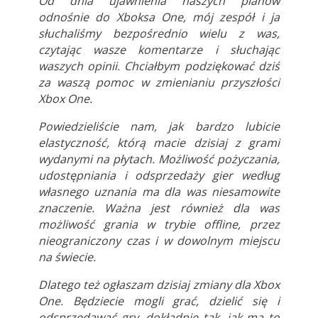
Od dnia ujawnienia naszych planów
odnośnie do Xboksa One, mój zespół i ja
słuchaliśmy bezpośrednio wielu z was,
czytając wasze komentarze i słuchając
waszych opinii. Chciałbym podziękować dziś
za waszą pomoc w zmienianiu przyszłości
Xbox One.
Powiedzieliście nam, jak bardzo lubicie
elastyczność, którą macie dzisiaj z grami
wydanymi na płytach. Możliwość pożyczania,
udostępniania i odsprzedaży gier według
własnego uznania ma dla was niesamowite
znaczenie. Ważna jest również dla was
możliwość grania w trybie offline, przez
nieograniczony czas i w dowolnym miejscu
na świecie.
Dlatego też ogłaszam dzisiaj zmiany dla Xbox
One. Będziecie mogli grać, dzielić się i
odsprzedawać gry, dokładnie tak, jak ma to