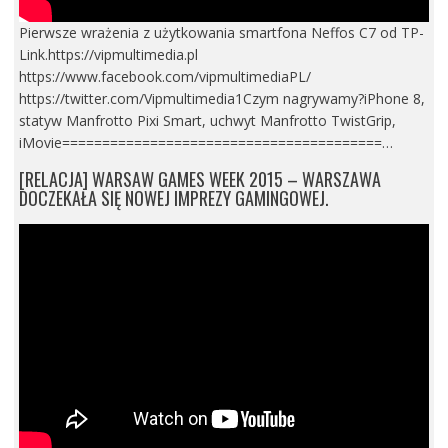
Pierwsze wrażenia z użytkowania smartfona Neffos C7 od TP-
Link.https://vipmultimedia.pl
https://www.facebook.com/vipmultimediaPL/
https://twitter.com/Vipmultimedia1Czym nagrywamy?iPhone 8,
statyw Manfrotto Pixi Smart, uchwyt Manfrotto TwistGrip,
iMovie========================================…
[RELACJA] WARSAW GAMES WEEK 2015 – WARSZAWA
DOCZEKAŁA SIĘ NOWEJ IMPREZY GAMINGOWEJ.