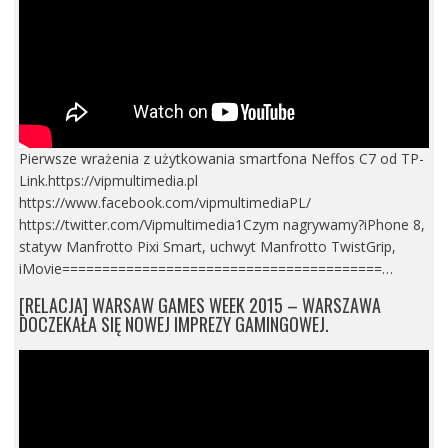
Pierwsze wrażenia z użytkowania smartfona Neffos C7 od TP-
Link.https://vipmultimedia.pl
https://www.facebook.com/vipmultimediaPL/
https://twitter.com/Vipmultimedia1Czym nagrywamy?iPhone 8,
statyw Manfrotto Pixi Smart, uchwyt Manfrotto TwistGrip,
iMovie========================================…
[RELACJA] WARSAW GAMES WEEK 2015 – WARSZAWA
DOCZEKAŁA SIĘ NOWEJ IMPREZY GAMINGOWEJ.