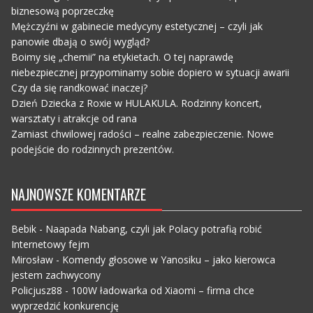
biznesową poprzeczkę
Mężczyźni w gabinecie medycyny estetycznej – czyli jak
panowie dbają o swój wygląd?
Boimy się „chemii” na etykietach. O tej naprawdę
niebezpiecznej przypominamy sobie dopiero w sytuacji awarii
Czy da się randkować inaczej?
Dzień Dziecka z Roxie w HULAKULA. Rodzinny koncert,
warsztaty i atrakcje od rana
Zamiast chwilowej radości – realne zabezpieczenie. Nowe
podejście do rodzinnych prezentów.
NAJNOWSZE KOMENTARZE
Bebik
-
Naapada Nabang, czyli jak Polacy potrafią robić
Internetowy fejm
Mirosław
-
Komendy głosowe w Yanosiku – jako kierowca
jestem zachwycony
Policjusz88
-
100W ładowarka od Xiaomi – firma chce
wyprzedzić konkurencję