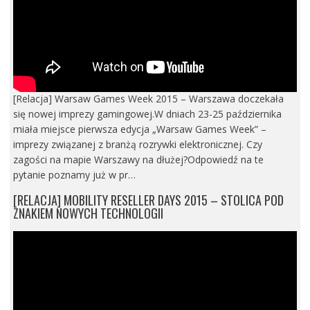
[Relacja] Warsaw Games Week 2015 – Warszawa doczekała
się nowej imprezy gamingowej.W dniach 23-25 października
miała miejsce pierwsza edycja „Warsaw Games Week” –
imprezy związanej z branżą rozrywki elektronicznej. Czy
zagości na mapie Warszawy na dłużej?Odpowiedź na te
pytanie poznamy już w pr…
[RELACJA] MOBILITY RESELLER DAYS 2015 – STOLICA POD
ZNAKIEM NOWYCH TECHNOLOGII