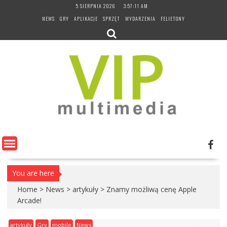
Skip
5 SIERPNIA 2026
3:57:12 AM
to
NEWS
GRY
APLIKACJE
SPRZĘT
WYDARZENIA
FELIETONY
content
You are here
Home
>
News
>
artykuły
>
Znamy możliwą cenę Apple
Arcade!
artykuły
Gry
mobile
News