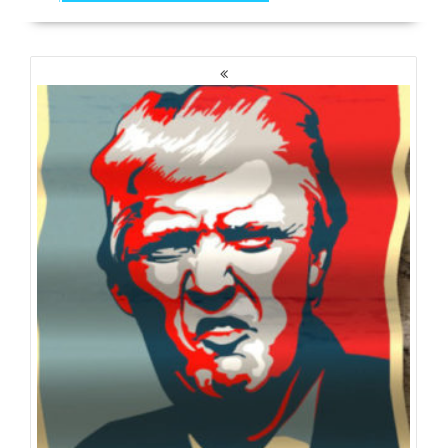
NAWIGACJA
PO
WPISACH