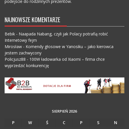
podejście do rodzinnych prezentów.
NAJNOWSZE KOMENTARZE
Bebik
-
Naapada Nabang, czyli jak Polacy potrafią robić
Internetowy fejm
Mirosław
-
Komendy głosowe w Yanosiku – jako kierowca
jestem zachwycony
Policjusz88
-
100W ładowarka od Xiaomi – firma chce
wyprzedzić konkurencję
SIERPIEŃ 2026
P
W
Ś
C
P
S
N