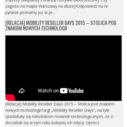
zagości na mapie Warszawy na dłużej?Odpowiedź na te
pytanie poznamy już w pr…
[RELACJA] MOBILITY RESELLER DAYS 2015 – STOLICA POD
ZNAKIEM NOWYCH TECHNOLOGII
[Relacja] Mobility Reseller Days 2015 – Stolica pod znakiem
nowych technologiiTargi „Mobility Reseller Days”, na tyle
spodobały się miłośnikom nowinek technologicznych, że ci
doczekali się w tym roku kolejnej ich edycji. Oprócz