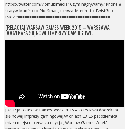
https://twitter.com/Vipmultimedia1Czym nagrywamy?iPhone 8,
statyw Manfrotto Pixi Smart, uchwyt Manfrotto TwistGrip,
iMovie========================================…
[RELACJA] WARSAW GAMES WEEK 2015 – WARSZAWA
DOCZEKAŁA SIĘ NOWEJ IMPREZY GAMINGOWEJ.
[Relacja] Warsaw Games Week 2015 – Warszawa doczekała
się nowej imprezy gamingowej.W dniach 23-25 października
miała miejsce pierwsza edycja „Warsaw Games Week” –
imprezy związanej z branżą rozrywki elektronicznej. Czy