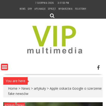
Skip
7 SIERPNIA 2026
3:17:54 PM
to
NEWS
GRY
APLIKACJE
SPRZĘT
WYDARZENIA
FELIETONY
content
You are here
Home
>
News
>
artykuły
>
Apple oskarża Google o szerzenie
fake newsów
artykuły
News