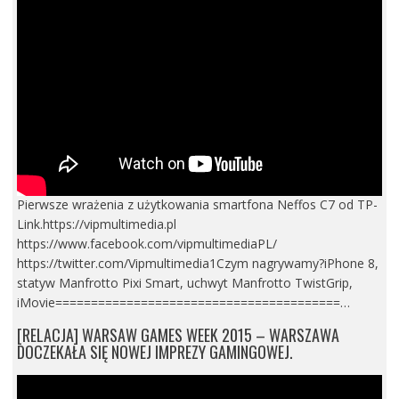
Pierwsze wrażenia z użytkowania smartfona Neffos C7 od TP-
Link.https://vipmultimedia.pl
https://www.facebook.com/vipmultimediaPL/
https://twitter.com/Vipmultimedia1Czym nagrywamy?iPhone 8,
statyw Manfrotto Pixi Smart, uchwyt Manfrotto TwistGrip,
iMovie========================================…
[RELACJA] WARSAW GAMES WEEK 2015 – WARSZAWA
DOCZEKAŁA SIĘ NOWEJ IMPREZY GAMINGOWEJ.