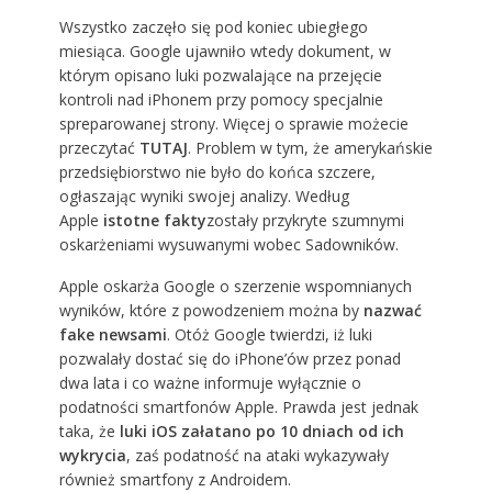
Wszystko zaczęło się pod koniec ubiegłego
miesiąca. Google ujawniło wtedy dokument, w
którym opisano luki pozwalające na przejęcie
kontroli nad iPhonem przy pomocy specjalnie
spreparowanej strony. Więcej o sprawie możecie
przeczytać
TUTAJ
. Problem w tym, że amerykańskie
przedsiębiorstwo nie było do końca szczere,
ogłaszając wyniki swojej analizy. Według
Apple
istotne fakty
zostały przykryte szumnymi
oskarżeniami wysuwanymi wobec Sadowników.
Apple oskarża Google o szerzenie wspomnianych
wyników, które z powodzeniem można by
nazwać
fake newsami
. Otóż Google twierdzi, iż luki
pozwalały dostać się do iPhone’ów przez ponad
dwa lata i co ważne informuje wyłącznie o
podatności smartfonów Apple. Prawda jest jednak
taka, że
luki iOS załatano po 10 dniach od ich
wykrycia
, zaś podatność na ataki wykazywały
również smartfony z Androidem.