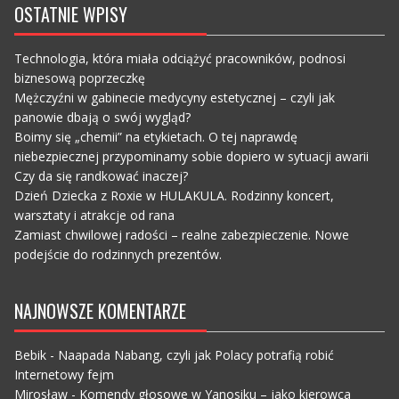
OSTATNIE WPISY
Technologia, która miała odciążyć pracowników, podnosi
biznesową poprzeczkę
Mężczyźni w gabinecie medycyny estetycznej – czyli jak
panowie dbają o swój wygląd?
Boimy się „chemii” na etykietach. O tej naprawdę
niebezpiecznej przypominamy sobie dopiero w sytuacji awarii
Czy da się randkować inaczej?
Dzień Dziecka z Roxie w HULAKULA. Rodzinny koncert,
warsztaty i atrakcje od rana
Zamiast chwilowej radości – realne zabezpieczenie. Nowe
podejście do rodzinnych prezentów.
NAJNOWSZE KOMENTARZE
Bebik
-
Naapada Nabang, czyli jak Polacy potrafią robić
Internetowy fejm
Mirosław
-
Komendy głosowe w Yanosiku – jako kierowca