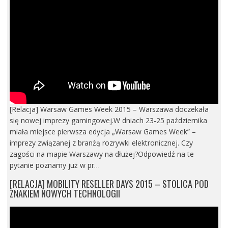
[Relacja] Warsaw Games Week 2015 – Warszawa doczekała
się nowej imprezy gamingowej.W dniach 23-25 października
miała miejsce pierwsza edycja „Warsaw Games Week” –
imprezy związanej z branżą rozrywki elektronicznej. Czy
zagości na mapie Warszawy na dłużej?Odpowiedź na te
pytanie poznamy już w pr…
[RELACJA] MOBILITY RESELLER DAYS 2015 – STOLICA POD
ZNAKIEM NOWYCH TECHNOLOGII