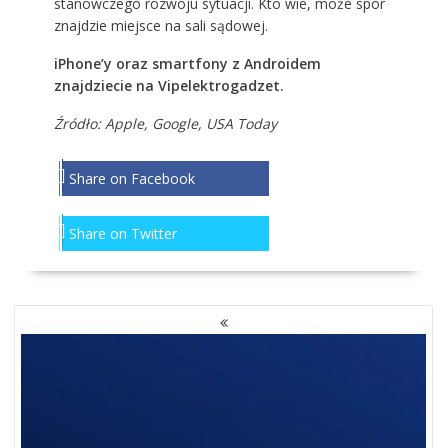
stanowczego rozwoju sytuacji. Kto wie, może spór
znajdzie miejsce na sali sądowej.
iPhone’y oraz smartfony z Androidem
znajdziecie na
Vipelektrogadzet
.
Źródło:
Apple
,
Google
,
USA Today
Share on Facebook
Share on Twitter
NAWIGACJA
PO
WPISACH