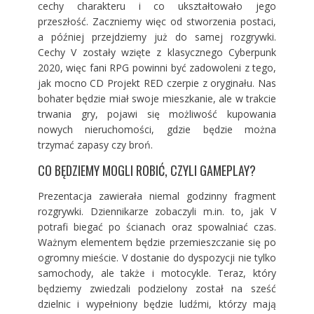
cechy charakteru i co ukształtowało jego
przeszłość. Zaczniemy więc od stworzenia postaci,
a później przejdziemy już do samej rozgrywki.
Cechy V zostały wzięte z klasycznego Cyberpunk
2020, więc fani RPG powinni być zadowoleni z tego,
jak mocno CD Projekt RED czerpie z oryginału. Nas
bohater będzie miał swoje mieszkanie, ale w trakcie
trwania gry, pojawi się możliwość kupowania
nowych nieruchomości, gdzie będzie można
trzymać zapasy czy broń.
CO BĘDZIEMY MOGLI ROBIĆ, CZYLI GAMEPLAY?
Prezentacja zawierała niemal godzinny fragment
rozgrywki. Dziennikarze zobaczyli m.in. to, jak V
potrafi biegać po ścianach oraz spowalniać czas.
Ważnym elementem będzie przemieszczanie się po
ogromny mieście. V dostanie do dyspozycji nie tylko
samochody, ale także i motocykle. Teraz, który
będziemy zwiedzali podzielony został na sześć
dzielnic i wypełniony będzie ludźmi, którzy mają