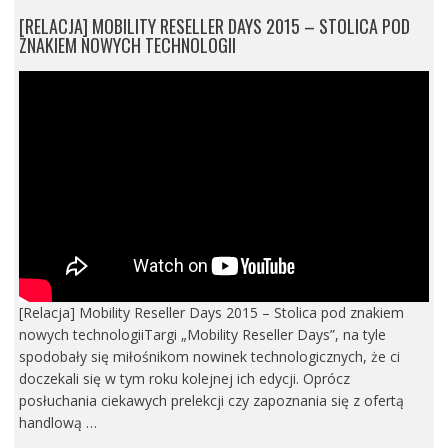
[RELACJA] MOBILITY RESELLER DAYS 2015 – STOLICA POD
ZNAKIEM NOWYCH TECHNOLOGII
[Relacja] Mobility Reseller Days 2015 – Stolica pod znakiem
nowych technologiiTargi „Mobility Reseller Days”, na tyle
spodobały się miłośnikom nowinek technologicznych, że ci
doczekali się w tym roku kolejnej ich edycji. Oprócz
posłuchania ciekawych prelekcji czy zapoznania się z ofertą
handlową …