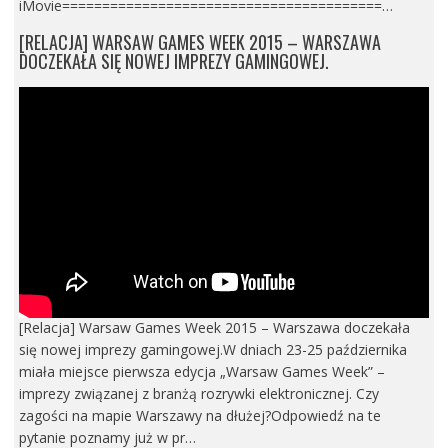
iMovie========================================…
[RELACJA] WARSAW GAMES WEEK 2015 – WARSZAWA
DOCZEKAŁA SIĘ NOWEJ IMPREZY GAMINGOWEJ.
[Relacja] Warsaw Games Week 2015 – Warszawa doczekała
się nowej imprezy gamingowej.W dniach 23-25 października
miała miejsce pierwsza edycja „Warsaw Games Week” –
imprezy związanej z branżą rozrywki elektronicznej. Czy
zagości na mapie Warszawy na dłużej?Odpowiedź na te
pytanie poznamy już w pr…