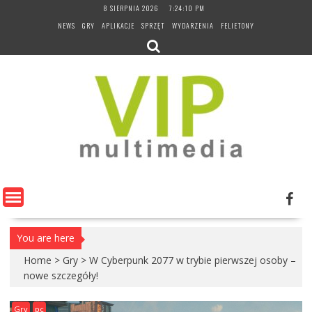
Skip
8 SIERPNIA 2026
7:24:11 PM
to
NEWS
GRY
APLIKACJE
SPRZĘT
WYDARZENIA
FELIETONY
content
You are here
Home
>
Gry
>
W Cyberpunk 2077 w trybie pierwszej osoby –
nowe szczegóły!
Gry
pc