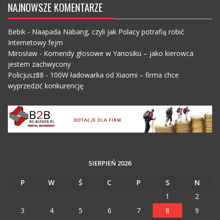
NAJNOWSZE KOMENTARZE
Bebik
-
Naapada Nabang, czyli jak Polacy potrafią robić
Internetowy fejm
Mirosław
-
Komendy głosowe w Yanosiku – jako kierowca
jestem zachwycony
Policjusz88
-
100W ładowarka od Xiaomi – firma chce
wyprzedzić konkurencję
SIERPIEŃ 2026
P
W
Ś
C
P
S
N
1
2
3
4
5
6
7
8
9