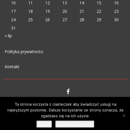
10
11
12
13
14
15
16
17
18
19
20
21
22
23
24
25
26
27
28
29
30
31
« lip
Polityka prywatności
Kontakt
VIPM © 2023
Ta strona korzysta z ciasteczek aby świadczyć usługi na
najwyższym poziomie. Dalsze korzystanie ze strony oznacza, że
zgadzasz się na ich użycie.
Zgoda
Dowiedz się więcej