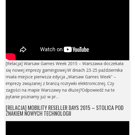
[Relacja] Warsaw Games Week 2015 – Warszawa doczekała
się nowej imprezy gamingowej.W dniach 23-25 października
miała miejsce pierwsza edycja „Warsaw Games Week” –
imprezy związanej z branżą rozrywki elektronicznej. Czy
zagości na mapie Warszawy na dłużej?Odpowiedź na te
pytanie poznamy już w pr…
[RELACJA] MOBILITY RESELLER DAYS 2015 – STOLICA POD
ZNAKIEM NOWYCH TECHNOLOGII