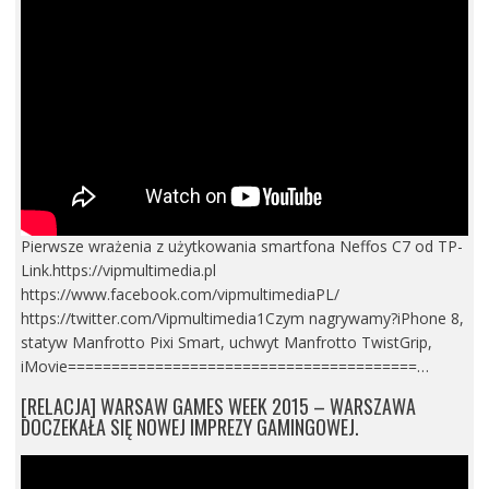
Pierwsze wrażenia z użytkowania smartfona Neffos C7 od TP-
Link.https://vipmultimedia.pl
https://www.facebook.com/vipmultimediaPL/
https://twitter.com/Vipmultimedia1Czym nagrywamy?iPhone 8,
statyw Manfrotto Pixi Smart, uchwyt Manfrotto TwistGrip,
iMovie========================================…
[RELACJA] WARSAW GAMES WEEK 2015 – WARSZAWA
DOCZEKAŁA SIĘ NOWEJ IMPREZY GAMINGOWEJ.