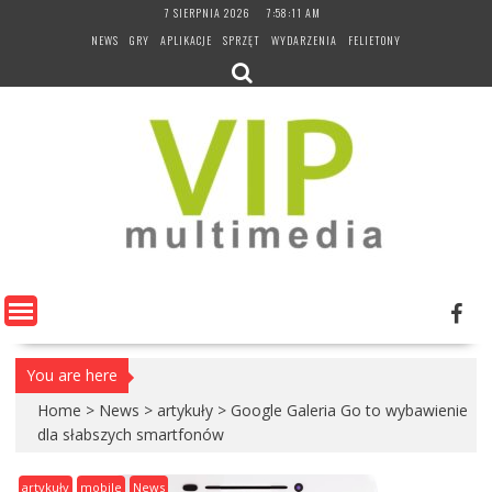
Skip
7 SIERPNIA 2026
7:58:12 AM
to
NEWS
GRY
APLIKACJE
SPRZĘT
WYDARZENIA
FELIETONY
content
You are here
Home
>
News
>
artykuły
>
Google Galeria Go to wybawienie
dla słabszych smartfonów
artykuły
mobile
News