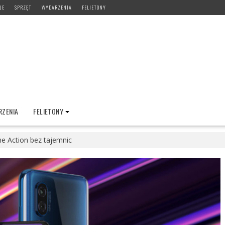
JE
SPRZĘT
WYDARZENIA
FELIETONY
ZENIA
FELIETONY
e Action bez tajemnic