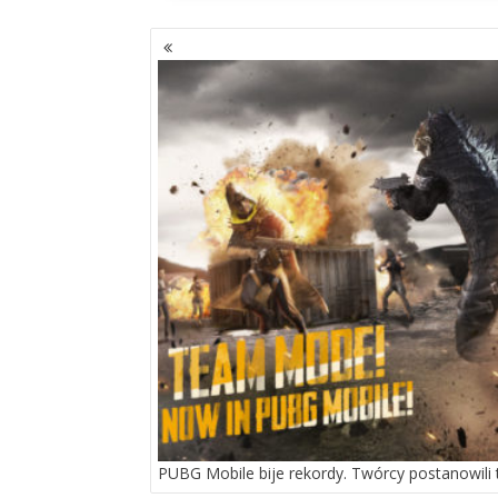
NAWIGACJA
PO
WPISACH
PUBG Mobile bije rekordy. Twórcy postanowili 