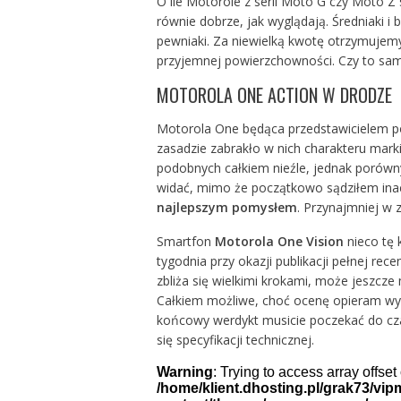
O ile Motorole z serii
Moto G
czy
Moto Z
równie dobrze, jak wyglądają. Średniaki
pewniaki. Za niewielką kwotę otrzymujem
przyjemnej powierzchowności. Czy to sam
MOTOROLA ONE ACTION W DRODZE
Motorola One będąca przedstawicielem po
zasadzie zabrakło w nich charakteru marki
podobnych całkiem nieźle, jednak porówny
widać, mimo że początkowo sądziłem ina
najlepszym pomysłem
. Przynajmniej w 
Smartfon
Motorola One Vision
nieco tę 
tygodnia przy okazji publikacji pełnej rec
zbliża się wielkimi krokami, może jeszcze
Całkiem możliwe, choć ocenę opieram wy
końcowy werdykt musicie poczekać do cza
się specyfikacji technicznej.