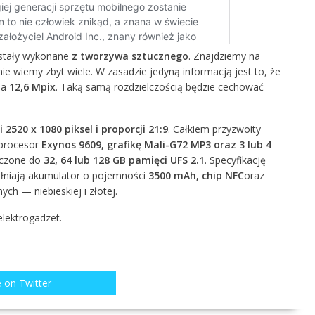
ostały wykonane
z tworzywa sztucznego
. Znajdziemy na
ie wiemy zbyt wiele. W zasadzie jedyną informacją jest to, że
na
12,6 Mpix
. Taką samą rozdzielczością będzie cechować
 2520 x 1080 piksel i proporcji 21:9
. Całkiem przyzwoity
 procesor
Exynos 9609, grafikę Mali-G72 MP3 oraz 3 lub 4
iczone do
32, 64 lub 128 GB pamięci UFS 2.1
. Specyfikację
ełniają akumulator o pojemności
3500 mAh, chip NFC
oraz
ch — niebieskiej i złotej.
elektrogadzet.
 on Twitter