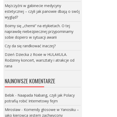
Mężczyźni w gabinecie medycyny
estetycznej – czyli jak panowie dbają o swój
wygląd?
Boimy się „chemii” na etykietach. O tej
naprawdę niebezpiecznej przypominamy
sobie dopiero w sytuacji awarii
Czy da się randkować inaczej?
Dzień Dziecka z Roxie w HULAKULA.
Rodzinny koncert, warsztaty i atrakcje od
rana
NAJNOWSZE KOMENTARZE
Bebik
-
Naapada Nabang, czyli jak Polacy
potrafią robić Internetowy fejm
Mirosław
-
Komendy głosowe w Yanosiku –
jako kierowca jestem zachwycony