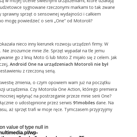
są w mojej ocenie świetnymi urządzeniami, które działają
 i budżetowce sygnowane rzeczonymi markami to tak zwane
y sprawny sprzęt o sensownej wydajności i całkiem
o mogę powiedzieć o serii „One” od Motoroli?
kazała nieco inny kierunek rozwoju urządzeń firmy. W
. Nie zrozumcie mnie źle. Sprzęt wypadał na tle jemu
wanie go z linią Moto G lub Moto Z mijało się z celem. Jak
czej,
Android One na urządzeniach Motoroli nie był
zestawieniu z rzeczoną serią.
kwestię zmienia, o czym opowiem wam już na początku
enzji urządzenia. Czy Motorola One Action, którego premiera
 mocniej wpłynąć na postrzeganie przeze mnie serii One?
łącznie o udostępnione przez serwis
91mobiles
dane. Na
su, aż sprzęt trafi w moje ręce. Tymczasem przyjrzyjmy