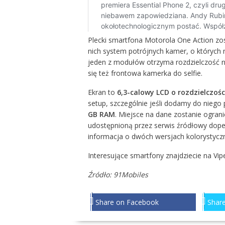
Plecki smartfona Motorola One Action z
nich system potrójnych kamer, o których n
jeden z modułów otrzyma rozdzielczość 
się też frontowa kamerka do selfie.
Ekran to
6,3-calowy LCD o rozdzielczości
setup, szczególnie jeśli dodamy do niego
GB RAM
. Miejsce na dane zostanie ogran
udostępnioną przez serwis źródłowy dop
informacja o dwóch wersjach kolorystyczny
Interesujące smartfony znajdziecie na Vip
Źródło:
91Mobiles
Share on Facebook
Share