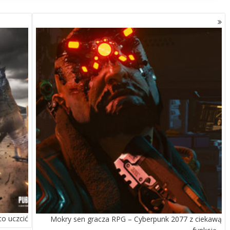
to uczcić
Mokry sen gracza RPG – Cyberpunk 2077 z ciekawą