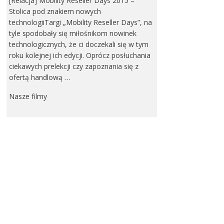
[Relacja] Mobility Reseller Days 2015 –
Stolica pod znakiem nowych
technologiiTargi „Mobility Reseller Days”, na
tyle spodobały się miłośnikom nowinek
technologicznych, że ci doczekali się w tym
roku kolejnej ich edycji. Oprócz posłuchania
ciekawych prelekcji czy zapoznania się z
ofertą handlową …
Nasze filmy