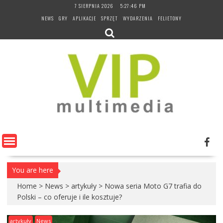
Skip
7 SIERPNIA 2026
5:27:47 PM
to
NEWS
GRY
APLIKACJE
SPRZĘT
WYDARZENIA
FELIETONY
content
You are here
Home
>
News
>
artykuły
>
Nowa seria Moto G7 trafia do
Polski – co oferuje i ile kosztuje?
artykuły
News