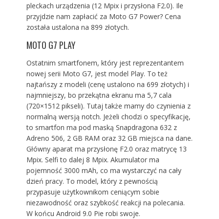
pleckach urządzenia (12 Mpix i przysłona F2.0). Ile
przyjdzie nam zapłacić za Moto G7 Power? Cena
została ustalona na 899 złotych.
MOTO G7 PLAY
Ostatnim smartfonem, który jest reprezentantem
nowej serii Moto G7, jest model Play. To też
najtańszy z modeli (cenę ustalono na 699 złotych) i
najmniejszy, bo przekątna ekranu ma 5,7 cala
(720×1512 pikseli). Tutaj także mamy do czynienia z
normalną wersją notch. Jeżeli chodzi o specyfikację,
to smartfon ma pod maską Snapdragona 632 z
Adreno 506, 2 GB RAM oraz 32 GB miejsca na dane.
Główny aparat ma przysłonę F2.0 oraz matrycę 13
Mpix. Selfi to dalej 8 Mpix. Akumulator ma
pojemność 3000 mAh, co ma wystarczyć na cały
dzień pracy. To model, który z pewnością
przypasuje użytkownikom ceniącym sobie
niezawodność oraz szybkość reakcji na polecania.
W końcu Android 9.0 Pie robi swoje.