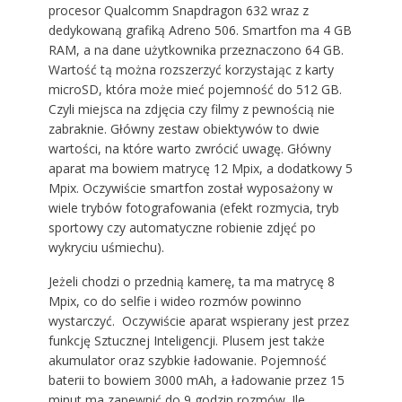
procesor Qualcomm Snapdragon 632 wraz z
dedykowaną grafiką Adreno 506. Smartfon ma 4 GB
RAM, a na dane użytkownika przeznaczono 64 GB.
Wartość tą można rozszerzyć korzystając z karty
microSD, która może mieć pojemność do 512 GB.
Czyli miejsca na zdjęcia czy filmy z pewnością nie
zabraknie. Główny zestaw obiektywów to dwie
wartości, na które warto zwrócić uwagę. Główny
aparat ma bowiem matrycę 12 Mpix, a dodatkowy 5
Mpix. Oczywiście smartfon został wyposażony w
wiele trybów fotografowania (efekt rozmycia, tryb
sportowy czy automatyczne robienie zdjęć po
wykryciu uśmiechu).
Jeżeli chodzi o przednią kamerę, ta ma matrycę 8
Mpix, co do selfie i wideo rozmów powinno
wystarczyć. Oczywiście aparat wspierany jest przez
funkcję Sztucznej Inteligencji. Plusem jest także
akumulator oraz szybkie ładowanie. Pojemność
baterii to bowiem 3000 mAh, a ładowanie przez 15
minut ma zapewnić do 9 godzin rozmów. Ile