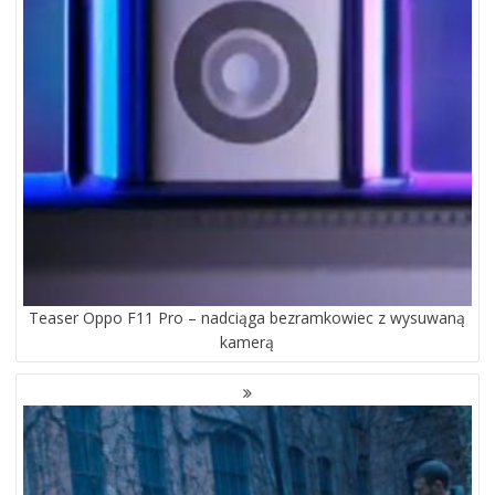
Teaser Oppo F11 Pro – nadciąga bezramkowiec z wysuwaną
kamerą