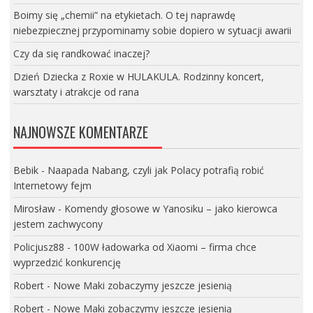
Boimy się „chemii” na etykietach. O tej naprawdę
niebezpiecznej przypominamy sobie dopiero w sytuacji awarii
Czy da się randkować inaczej?
Dzień Dziecka z Roxie w HULAKULA. Rodzinny koncert,
warsztaty i atrakcje od rana
NAJNOWSZE KOMENTARZE
Bebik
-
Naapada Nabang, czyli jak Polacy potrafią robić
Internetowy fejm
Mirosław
-
Komendy głosowe w Yanosiku – jako kierowca
jestem zachwycony
Policjusz88
-
100W ładowarka od Xiaomi – firma chce
wyprzedzić konkurencję
Robert
-
Nowe Maki zobaczymy jeszcze jesienią
Robert
-
Nowe Maki zobaczymy jeszcze jesienią