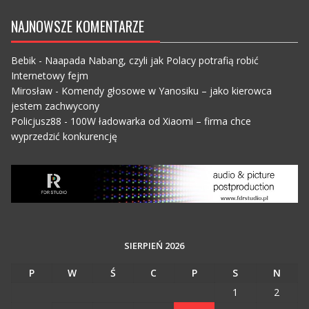
NAJNOWSZE KOMENTARZE
Bebik
-
Naapada Nabang, czyli jak Polacy potrafią robić
Internetowy fejm
Mirosław
-
Komendy głosowe w Yanosiku – jako kierowca
jestem zachwycony
Policjusz88
-
100W ładowarka od Xiaomi – firma chce
wyprzedzić konkurencję
SIERPIEŃ 2026
P
W
Ś
C
P
S
N
1
2