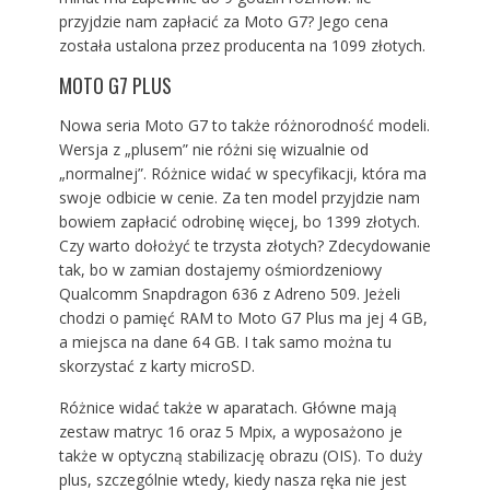
przyjdzie nam zapłacić za Moto G7? Jego cena
została ustalona przez producenta na 1099 złotych.
MOTO G7 PLUS
Nowa seria Moto G7 to także różnorodność modeli.
Wersja z „plusem” nie różni się wizualnie od
„normalnej”. Różnice widać w specyfikacji, która ma
swoje odbicie w cenie. Za ten model przyjdzie nam
bowiem zapłacić odrobinę więcej, bo 1399 złotych.
Czy warto dołożyć te trzysta złotych? Zdecydowanie
tak, bo w zamian dostajemy ośmiordzeniowy
Qualcomm Snapdragon 636 z Adreno 509. Jeżeli
chodzi o pamięć RAM to Moto G7 Plus ma jej 4 GB,
a miejsca na dane 64 GB. I tak samo można tu
skorzystać z karty microSD.
Różnice widać także w aparatach. Główne mają
zestaw matryc 16 oraz 5 Mpix, a wyposażono je
także w optyczną stabilizację obrazu (OIS). To duży
plus, szczególnie wtedy, kiedy nasza ręka nie jest