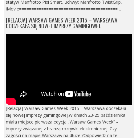
statyw Manfrotto Pixi Smart, uchwyt Manfrotto TwistGrip,
iMovie========================================…
[RELACJA] WARSAW GAMES WEEK 2015 – WARSZAWA
DOCZEKAŁA SIĘ NOWEJ IMPREZY GAMINGOWEJ.
[Relacja] Warsaw Games Week 2015 – Warszawa doczekała
się nowej imprezy gamingowej.W dniach 23-25 października
miała miejsce pierwsza edycja „Warsaw Games Week” –
imprezy związanej z branżą rozrywki elektronicznej. Czy
zagości na mapie Warszawy na dłużej?Odpowiedź na te