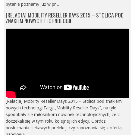
pytanie poznamy już w pr…
[RELACJA] MOBILITY RESELLER DAYS 2015 – STOLICA POD
ZNAKIEM NOWYCH TECHNOLOGII
[Relacja] Mobility Reseller Days 2015 – Stolica pod znakiem
nowych technologiiTargi „Mobility Reseller Days”, na tyle
spodobały się miłośnikom nowinek technologicznych, że ci
doczekali się w tym roku kolejnej ich edycji. Oprócz
posłuchania ciekawych prelekcji czy zapoznania się z ofertą
handlową …