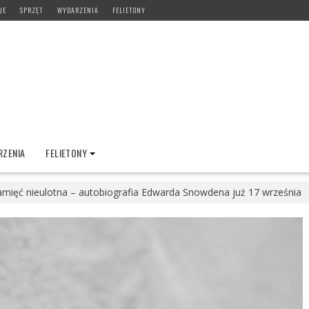
JE
SPRZĘT
WYDARZENIA
FELIETONY
ZENIA
FELIETONY
mięć nieulotna – autobiografia Edwarda Snowdena już 17 września