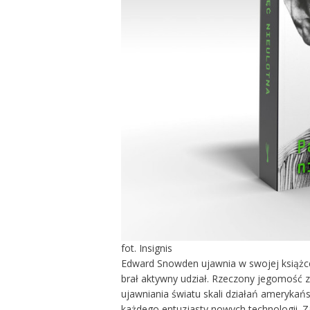
fot. Insignis
Edward Snowden ujawnia w swojej książ
brał aktywny udział. Rzeczony jegomość 
ujawniania światu skali działań amerykań
każdego entuzjasty nowych technologii. Zap