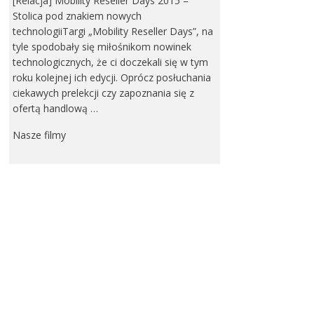
[Relacja] Mobility Reseller Days 2015 –
Stolica pod znakiem nowych
technologiiTargi „Mobility Reseller Days”, na
tyle spodobały się miłośnikom nowinek
technologicznych, że ci doczekali się w tym
roku kolejnej ich edycji. Oprócz posłuchania
ciekawych prelekcji czy zapoznania się z
ofertą handlową …
Nasze filmy