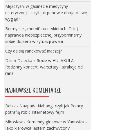
Mężczyźni w gabinecie medycyny
estetycznej – czyli jak panowie dbają o swój
wygląd?
Boimy się „chemii” na etykietach. O tej
naprawdę niebezpiecznej przypominamy
sobie dopiero w sytuacji awarii
Czy da się randkować inaczej?
Dzień Dziecka z Roxie w HULAKULA.
Rodzinny koncert, warsztaty i atrakcje od
rana
NAJNOWSZE KOMENTARZE
Bebik
-
Naapada Nabang, czyli jak Polacy
potrafią robić Internetowy fejm
Mirosław
-
Komendy głosowe w Yanosiku –
jako kierowca jestem zachwycony