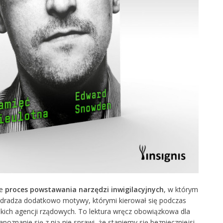
ce
proces powstawania narzędzi inwigilacyjnych
, w którym
zdradza dodatkowo motywy, którymi kierował się podczas
skich agencji rządowych. To lektura wręcz obowiązkowa dla
oznanie się z nią nie sprawi, że staniemy się bezpieczniejsi,