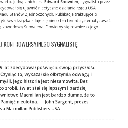
warto. Jedną z nich jest
Edward Snowden
, sygnalista przez
ecydował się ujawnić nieetyczne działania rządu USA,
adu Stanów Zjednoczonych. Publikacje traktujące o
 tytułowa książka zdaje się nieco ten temat systematyzować.
rierę zawodową Snowdena. Dowiemy się rownież o jego
EJ KONTROWERSYJNEGO SYGNALISTĘ
 lat zdecydował poświęcić swoją przyszłość
 Czyniąc to, wykazał się olbrzymią odwagą i
 myśli, jego historia jest niesamowita. Bez
o zrobił, świat stał się lepszym i bardziej
nictwo Macmillan jest bardzo dumne, że to
 Pamięć nieulotna. —
John Sargent, prezes
a Macmillan Publishers USA