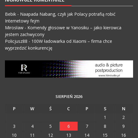
Bebik
-
Naapada Nabang, czyli jak Polacy potrafią robić
Internetowy fejm
Mirosław
-
Komendy głosowe w Yanosiku – jako kierowca
jestem zachwycony
Policjusz88
-
100W ładowarka od Xiaomi – firma chce
wyprzedzić konkurencję
SIERPIEŃ 2026
P
W
Ś
C
P
S
N
1
2
3
4
5
6
7
8
9
10
11
12
13
14
15
16