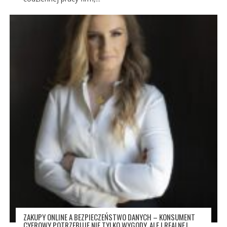
ZAKUPY ONLINE A BEZPIECZEŃSTWO DANYCH – KONSUMENT
CYFROWY POTRZEBUJE NIE TYLKO WYGODY, ALE I REALNEJ