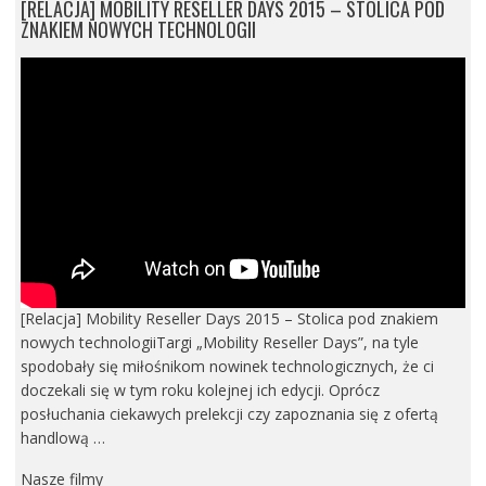
[RELACJA] MOBILITY RESELLER DAYS 2015 – STOLICA POD
ZNAKIEM NOWYCH TECHNOLOGII
[Relacja] Mobility Reseller Days 2015 – Stolica pod znakiem
nowych technologiiTargi „Mobility Reseller Days”, na tyle
spodobały się miłośnikom nowinek technologicznych, że ci
doczekali się w tym roku kolejnej ich edycji. Oprócz
posłuchania ciekawych prelekcji czy zapoznania się z ofertą
handlową …
Nasze filmy