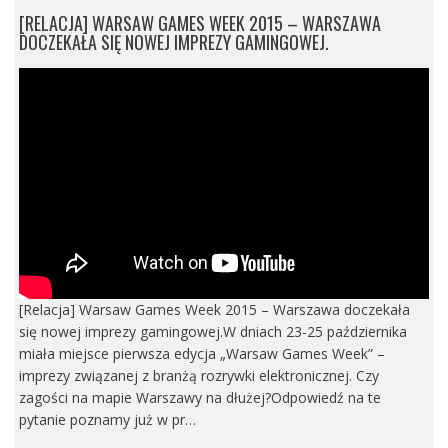
[RELACJA] WARSAW GAMES WEEK 2015 – WARSZAWA
DOCZEKAŁA SIĘ NOWEJ IMPREZY GAMINGOWEJ.
[Relacja] Warsaw Games Week 2015 – Warszawa doczekała
się nowej imprezy gamingowej.W dniach 23-25 października
miała miejsce pierwsza edycja „Warsaw Games Week” –
imprezy związanej z branżą rozrywki elektronicznej. Czy
zagości na mapie Warszawy na dłużej?Odpowiedź na te
pytanie poznamy już w pr…