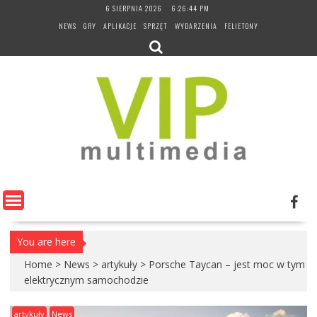
Skip
6 SIERPNIA 2026
6:26:45 PM
to
NEWS
GRY
APLIKACJE
SPRZĘT
WYDARZENIA
FELIETONY
content
You are here
Home
>
News
>
artykuły
>
Porsche Taycan – jest moc w tym
elektrycznym samochodzie
artykuły
News