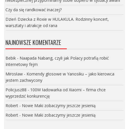
niebezpiecznej przypominamy sobie dopiero w sytuacji awarii
Czy da się randkować inaczej?
Dzień Dziecka z Roxie w HULAKULA. Rodzinny koncert,
warsztaty i atrakcje od rana
NAJNOWSZE KOMENTARZE
Bebik
-
Naapada Nabang, czyli jak Polacy potrafią robić
Internetowy fejm
Mirosław
-
Komendy głosowe w Yanosiku – jako kierowca
jestem zachwycony
Policjusz88
-
100W ładowarka od Xiaomi – firma chce
wyprzedzić konkurencję
Robert
-
Nowe Maki zobaczymy jeszcze jesienią
Robert
-
Nowe Maki zobaczymy jeszcze jesienią