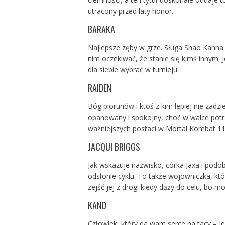
utracony przed laty honor.
BARAKA
Najlepsze zęby w grze. Sługa Shao Kahna 
nim oczekiwać, że stanie się kimś innym. J
dla siebie wybrać w turnieju.
RAIDEN
Bóg piorunów i ktoś z kim lepiej nie zadz
opanowany i spokojny, choć w walce potra
ważniejszych postaci w Mortal Kombat 11,
JACQUI BRIGGS
Jak wskazuje nazwisko, córka Jaxa i podob
odsłonie cyklu. To także wojowniczka, któ
zejść jej z drogi kiedy dąży do celu, bo m
KANO
Człowiek, który da wam serce na tacy – jeż