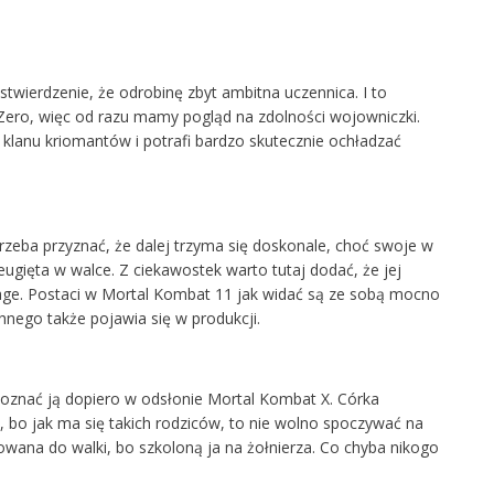
wierdzenie, że odrobinę zbyt ambitna uczennica. I to
Zero, więc od razu mamy pogląd na zdolności wojowniczki.
z klanu kriomantów i potrafi bardzo skutecznie ochładzać
 trzeba przyznać, że dalej trzyma się doskonale, choć swoje w
nieugięta w walce. Z ciekawostek warto tutaj dodać, że jej
Cage. Postaci w Mortal Kombat 11 jak widać są ze sobą mocno
ohnego także pojawia się w produkcji.
znać ją dopiero w odsłonie Mortal Kombat X. Córka
 bo jak ma się takich rodziców, to nie wolno spoczywać na
owana do walki, bo szkoloną ja na żołnierza. Co chyba nikogo