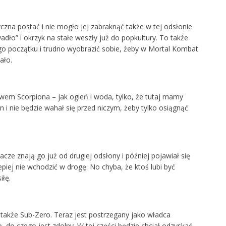
yczna postać i nie mogło jej zabraknąć także w tej odsłonie
adło” i okrzyk na stałe weszły już do popkultury. To także
o początku i trudno wyobrazić sobie, żeby w Mortal Kombat
ało.
m Scorpiona – jak ogień i woda, tylko, że tutaj mamy
 i nie będzie wahał się przed niczym, żeby tylko osiągnąć
cze znają go już od drugiej odsłony i później pojawiał się
lepiej nie wchodzić w drogę. No chyba, że ktoś lubi być
iłę.
 także Sub-Zero. Teraz jest postrzegany jako władca
, do czego jest zdolny. W tej części będzie chciał odzyskać