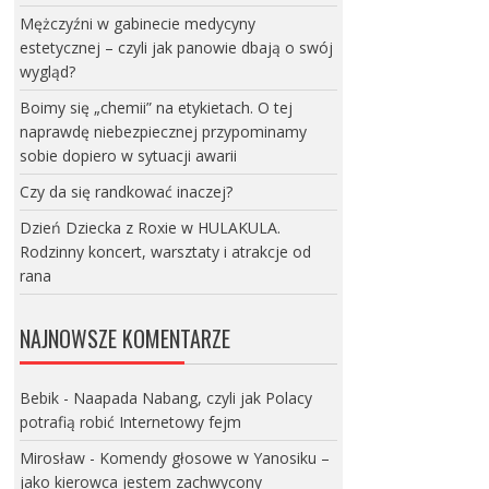
Mężczyźni w gabinecie medycyny
estetycznej – czyli jak panowie dbają o swój
wygląd?
Boimy się „chemii” na etykietach. O tej
naprawdę niebezpiecznej przypominamy
sobie dopiero w sytuacji awarii
Czy da się randkować inaczej?
Dzień Dziecka z Roxie w HULAKULA.
Rodzinny koncert, warsztaty i atrakcje od
rana
NAJNOWSZE KOMENTARZE
Bebik
-
Naapada Nabang, czyli jak Polacy
potrafią robić Internetowy fejm
Mirosław
-
Komendy głosowe w Yanosiku –
jako kierowca jestem zachwycony