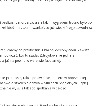
i bezlitosny morderca, ale z takim wyglądem trudno było po
eżeli ktoś lubi „szatkowanko”, to już wie, którego zawodnika
ierać. Znamy go praktycznie z każdej odsłony cyklu. Zawsze
fi pokazać, kto tu rządzi. Zdecydowanie jedna z
 a już na pewno w warstwie fabularnej.
nie jak Cassie, także pojawiła się dopiero w poprzedniej
ra swoje szkolenie odbyła w Służbach Specjalnych. Lepiej
ożna nie wyjść z takiego spotkania w całości.
eli będziecie niegrzeczni. Handlarz bronią, zdrajca i