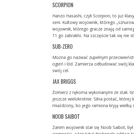
SCORPION
Hanzo Hasashi, czyli Scorpion, to już klas
serii. Kultowy wojownik, którego „sznurow
wojownik, którego gracze znają od sameg
11 go zabrakło. Na szczęście tak się nie st
SUB-ZERO
Można go nazwać zupełnym przeciwieństwe
ogień i lód. Zamierza odbudować swój klan
swój cel.
JAX BRIGGS
Żołnierz z rękoma wykonanymi ze stali. Gra
jeszcze wielokrotnie. Silna postać, której 
miażdżony, bo jego ramiona kryją wielką s
NOOB SAIBOT
Zanim wojownik stał się Noob Saibot, był
ciemności, a ten tytuł doskonale oddaje to