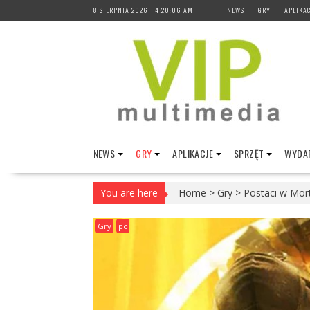
Skip
8 SIERPNIA 2026
4:20:07 AM
NEWS
GRY
APLIKAC
to
content
NEWS
GRY
APLIKACJE
SPRZĘT
WYDAR
You are here
Home
>
Gry
>
Postaci w Mor
Gry
pc