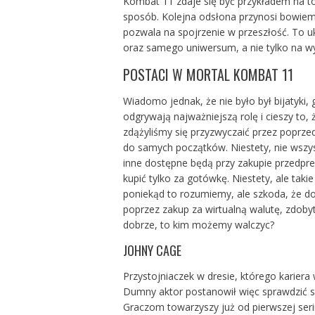
Kombat 11 zdaje się być przykładem na to
sposób. Kolejna odsłona przynosi bowiem
pozwala na spojrzenie w przeszłość. To u
oraz samego uniwersum, a nie tylko na 
POSTACI W MORTAL KOMBAT 11
Wiadomo jednak, że nie było był bijatyki,
odgrywają najważniejszą rolę i cieszy to
zdążyliśmy się przyzwyczaić przez poprze
do samych początków. Niestety, nie wszys
inne dostępne będą przy zakupie przedpr
kupić tylko za gotówkę. Niestety, ale taki
poniekąd to rozumiemy, ale szkoda, że do
poprzez zakup za wirtualną walutę, zdoby
dobrze, to kim możemy walczyc?
JOHNY CAGE
Przystojniaczek w dresie, którego kariera 
Dumny aktor postanowił więc sprawdzić się 
Graczom towarzyszy już od pierwszej serii,