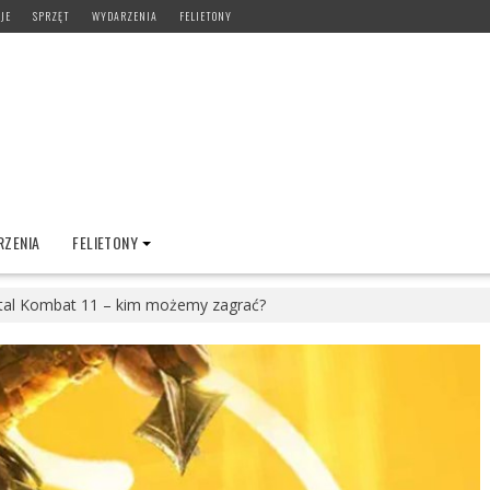
JE
SPRZĘT
WYDARZENIA
FELIETONY
ZENIA
FELIETONY
tal Kombat 11 – kim możemy zagrać?