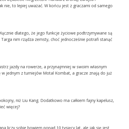
jak nie, to lepiej uważać. W końcu jest z graczami od samego
wyłącznie dlatego, że jego funkcje życiowe podtrzymywane są
a. Targa nim rządza zemsty, choć jednocześnie potrafi stanąć
istrz jazdy na rowerze, a przynajmniej w swoim własnym
ę w jednym z turniejów Motal Kombat, a gracze znają do już
okojny, niż Liu Kang. Dodatkowo ma całkiem fajny kapelusz,
ieć więcej?
na liczy sobie bowiem ponad 10 tysięcy lat, ale jak się jest