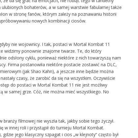
, że da się grać na emocjach, nie robiąc tego w tandetny
 ulubionych bohaterów, a w samej warstwie fabularnej także
kłon w stronę fanów, którym zależy na poznawaniu historii
wypróbowywaniu nowych kombinacji ciosów.
 gdyby nie wojownicy. I tak, postaci w Mortal Kombat 11
, że widzimy ponownie znajome twarze. Te, do który
dnie odsłony cyklu, ponieważ niektóre z nich towarzyszą nam
cy. Firma postanowiła niektóre postacie zostawić na DLC,
emierowym (jak Shao Kahn), a jeszcze inne będzie można
e nastały czasy, że zarobić da się na wszystkim. Oczywiście
stęp do postaci w Mortal Kombat 11 nie jest możliwy
tą w samej grze. Cóż, nie można mieć wszystkiego. No
w branży filmowej nie wyszła tak, jakby sobie tego życzył.
w innej roli i przystąpił do turnieju Mortal Kombat.
 gdzie jego klasyczny szpagat i cios „w klejnoty” często był