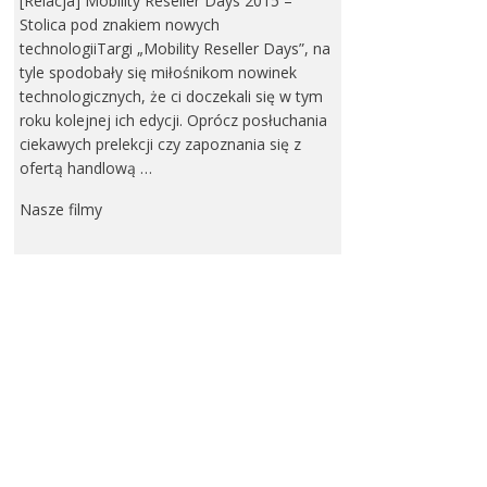
[Relacja] Mobility Reseller Days 2015 –
Stolica pod znakiem nowych
technologiiTargi „Mobility Reseller Days”, na
tyle spodobały się miłośnikom nowinek
technologicznych, że ci doczekali się w tym
roku kolejnej ich edycji. Oprócz posłuchania
ciekawych prelekcji czy zapoznania się z
ofertą handlową …
Nasze filmy