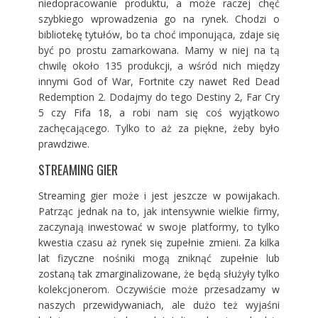
niedopracowanie produktu, a może raczej chęć
szybkiego wprowadzenia go na rynek. Chodzi o
bibliotekę tytułów, bo ta choć imponująca, zdaje się
być po prostu zamarkowana. Mamy w niej na tą
chwilę około 135 produkcji, a wśród nich między
innymi
God of War
, Fortnite czy nawet Red Dead
Redemption 2. Dodajmy do tego Destiny 2, Far Cry
5 czy Fifa 18, a robi nam się coś wyjątkowo
zachęcającego. Tylko to aż za piękne, żeby było
prawdziwe.
STREAMING GIER
Streaming gier może i jest jeszcze w powijakach.
Patrząc jednak na to, jak intensywnie wielkie firmy,
zaczynają inwestować w swoje platformy, to tylko
kwestia czasu aż rynek się zupełnie zmieni. Za kilka
lat fizyczne nośniki mogą zniknąć zupełnie lub
zostaną tak zmarginalizowane, że będą służyły tylko
kolekcjonerom. Oczywiście może przesadzamy w
naszych przewidywaniach, ale dużo też wyjaśni