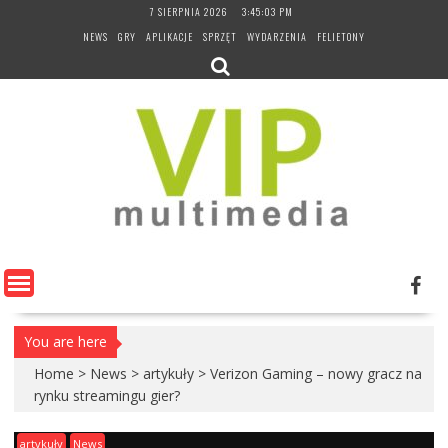
Skip
7 SIERPNIA 2026
3:45:04 PM
to
NEWS
GRY
APLIKACJE
SPRZĘT
WYDARZENIA
FELIETONY
content
You are here
Home
>
News
>
artykuły
>
Verizon Gaming – nowy gracz na
rynku streamingu gier?
artykuły
News