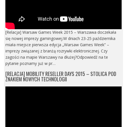
[Relacja] Warsaw Games Week 2015 – Warszawa doczekała
się nowej imprezy gamingowej.W dniach 23-25 października
miała miejsce pierwsza edycja „Warsaw Games Week” –
imprezy związanej z branżą rozrywki elektronicznej. Czy
zagości na mapie Warszawy na dłużej?Odpowiedź na te
pytanie poznamy już w pr…
[RELACJA] MOBILITY RESELLER DAYS 2015 – STOLICA POD
ZNAKIEM NOWYCH TECHNOLOGII