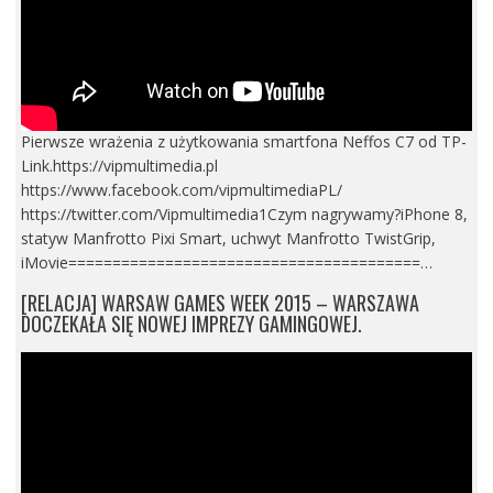
Pierwsze wrażenia z użytkowania smartfona Neffos C7 od TP-
Link.https://vipmultimedia.pl
https://www.facebook.com/vipmultimediaPL/
https://twitter.com/Vipmultimedia1Czym nagrywamy?iPhone 8,
statyw Manfrotto Pixi Smart, uchwyt Manfrotto TwistGrip,
iMovie========================================…
[RELACJA] WARSAW GAMES WEEK 2015 – WARSZAWA
DOCZEKAŁA SIĘ NOWEJ IMPREZY GAMINGOWEJ.