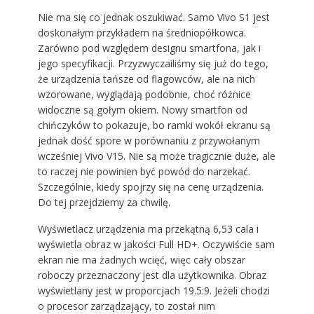
Nie ma się co jednak oszukiwać. Samo Vivo S1 jest
doskonałym przykładem na średniopółkowca.
Zarówno pod względem designu smartfona, jak i
jego specyfikacji. Przyzwyczailiśmy się już do tego,
że urządzenia tańsze od flagowców, ale na nich
wzorowane, wyglądają podobnie, choć różnice
widoczne są gołym okiem. Nowy smartfon od
chińczyków to pokazuje, bo ramki wokół ekranu są
jednak dość spore w porównaniu z przywołanym
wcześniej Vivo V15. Nie są może tragicznie duże, ale
to raczej nie powinien być powód do narzekać.
Szczególnie, kiedy spojrzy się na cenę urządzenia.
Do tej przejdziemy za chwilę.
Wyświetlacz urządzenia ma przekątną 6,53 cala i
wyświetla obraz w jakości Full HD+. Oczywiście sam
ekran nie ma żadnych wcięć, więc cały obszar
roboczy przeznaczony jest dla użytkownika. Obraz
wyświetlany jest w proporcjach 19.5:9. Jeżeli chodzi
o procesor zarządzający, to został nim