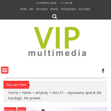
Skip
6 SIERPNIA 2026
7:11:19 PM
to
NEWS
GRY
APLIKACJE
SPRZĘT
WYDARZENIA
FELIETONY
content
You are here
Home
>
News
>
artykuły
>
Vivo S1 – wysuwany aparat dla
każdego. No prawie.
artykuły
News