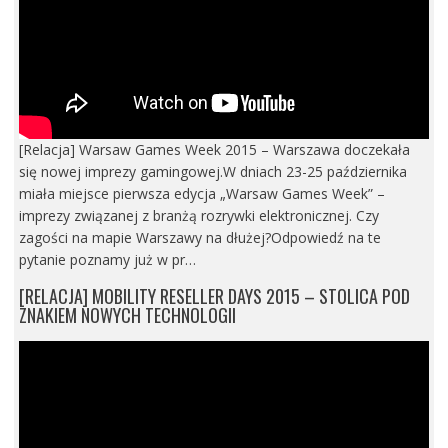
[Relacja] Warsaw Games Week 2015 – Warszawa doczekała
się nowej imprezy gamingowej.W dniach 23-25 października
miała miejsce pierwsza edycja „Warsaw Games Week” –
imprezy związanej z branżą rozrywki elektronicznej. Czy
zagości na mapie Warszawy na dłużej?Odpowiedź na te
pytanie poznamy już w pr…
[RELACJA] MOBILITY RESELLER DAYS 2015 – STOLICA POD
ZNAKIEM NOWYCH TECHNOLOGII