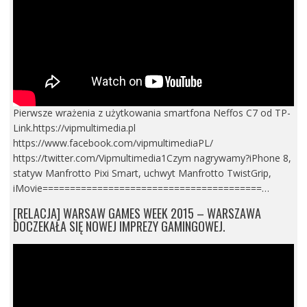
Pierwsze wrażenia z użytkowania smartfona Neffos C7 od TP-
Link.https://vipmultimedia.pl
https://www.facebook.com/vipmultimediaPL/
https://twitter.com/Vipmultimedia1Czym nagrywamy?iPhone 8,
statyw Manfrotto Pixi Smart, uchwyt Manfrotto TwistGrip,
iMovie========================================…
[RELACJA] WARSAW GAMES WEEK 2015 – WARSZAWA
DOCZEKAŁA SIĘ NOWEJ IMPREZY GAMINGOWEJ.