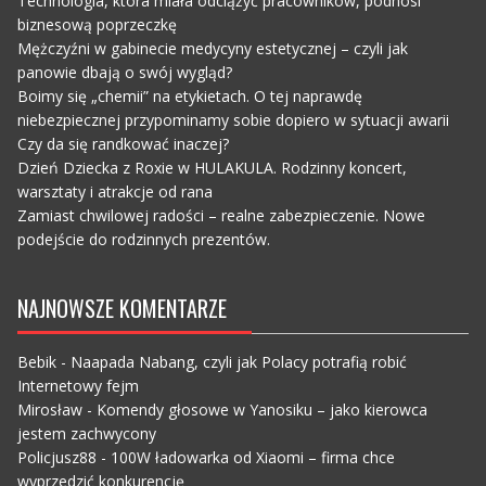
Technologia, która miała odciążyć pracowników, podnosi
biznesową poprzeczkę
Mężczyźni w gabinecie medycyny estetycznej – czyli jak
panowie dbają o swój wygląd?
Boimy się „chemii” na etykietach. O tej naprawdę
niebezpiecznej przypominamy sobie dopiero w sytuacji awarii
Czy da się randkować inaczej?
Dzień Dziecka z Roxie w HULAKULA. Rodzinny koncert,
warsztaty i atrakcje od rana
Zamiast chwilowej radości – realne zabezpieczenie. Nowe
podejście do rodzinnych prezentów.
NAJNOWSZE KOMENTARZE
Bebik
-
Naapada Nabang, czyli jak Polacy potrafią robić
Internetowy fejm
Mirosław
-
Komendy głosowe w Yanosiku – jako kierowca
jestem zachwycony
Policjusz88
-
100W ładowarka od Xiaomi – firma chce
wyprzedzić konkurencję