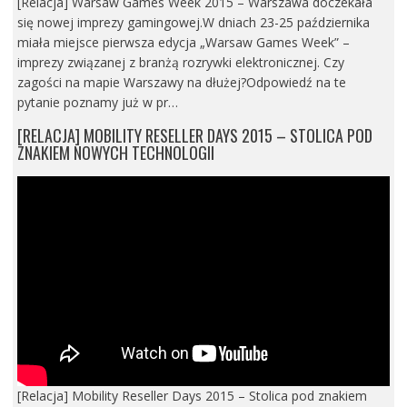
[Relacja] Warsaw Games Week 2015 – Warszawa doczekała
się nowej imprezy gamingowej.W dniach 23-25 października
miała miejsce pierwsza edycja „Warsaw Games Week” –
imprezy związanej z branżą rozrywki elektronicznej. Czy
zagości na mapie Warszawy na dłużej?Odpowiedź na te
pytanie poznamy już w pr…
[RELACJA] MOBILITY RESELLER DAYS 2015 – STOLICA POD
ZNAKIEM NOWYCH TECHNOLOGII
[Relacja] Mobility Reseller Days 2015 – Stolica pod znakiem