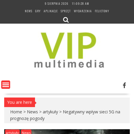
Skip
9 SIERPNIA 2026
11:09:29 AM
to
NEWS
GRY
APLIKACJE
SPRZĘT
WYDARZENIA
FELIETONY
content
You are here
Home
>
News
>
artykuły
>
Negatywny wpływ sieci 5G na
prognozę pogody
artykuły
News