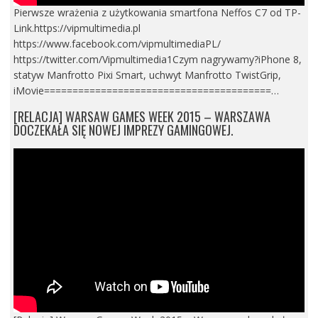
Pierwsze wrażenia z użytkowania smartfona Neffos C7 od TP-
Link.https://vipmultimedia.pl
https://www.facebook.com/vipmultimediaPL/
https://twitter.com/Vipmultimedia1Czym nagrywamy?iPhone 8,
statyw Manfrotto Pixi Smart, uchwyt Manfrotto TwistGrip,
iMovie========================================…
[RELACJA] WARSAW GAMES WEEK 2015 – WARSZAWA
DOCZEKAŁA SIĘ NOWEJ IMPREZY GAMINGOWEJ.