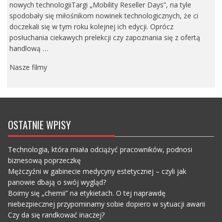
nowych technologiiTargi „Mobility Reseller Days”, na tyle
spodobały się miłośnikom nowinek technologicznych, że ci
doczekali się w tym roku kolejnej ich edycji. Oprócz
posłuchania ciekawych prelekcji czy zapoznania się z ofertą
handlową …
Nasze filmy
OSTATNIE WPISY
Technologia, która miała odciążyć pracowników, podnosi
biznesową poprzeczkę
Mężczyźni w gabinecie medycyny estetycznej – czyli jak
panowie dbają o swój wygląd?
Boimy się „chemii” na etykietach. O tej naprawdę
niebezpiecznej przypominamy sobie dopiero w sytuacji awarii
Czy da się randkować inaczej?