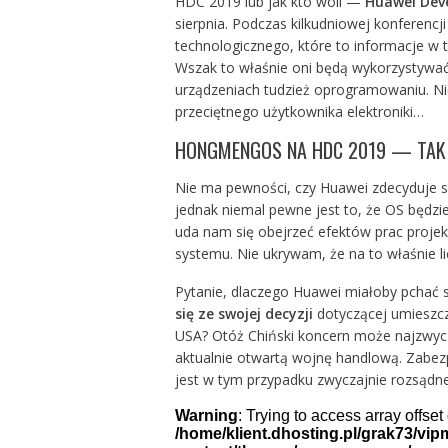
HDC 2019 lub jak kto woli —
Huawei Dev
sierpnia. Podczas kilkudniowej konferencj
technologicznego, które to informacje w
Wszak to właśnie oni będą wykorzystywać
urządzeniach tudzież oprogramowaniu. Ni
przeciętnego użytkownika elektroniki…
HONGMENGOS NA HDC 2019 — TAK 
Nie ma pewności, czy Huawei zdecyduje 
jednak niemal pewne jest to, że OS będzi
uda nam się obejrzeć efektów prac projek
systemu. Nie ukrywam, że na to właśnie li
Pytanie, dlaczego Huawei miałoby pchać 
się ze swojej decyzji
dotyczącej umieszcz
USA? Otóż Chiński koncern może najzwycz
aktualnie otwartą wojnę handlową. Zabezpi
jest w tym przypadku zwyczajnie rozsądne