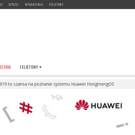
JE
SPRZĘT
WYDARZENIA
FELIETONY
ZENIA
FELIETONY
019 to szansa na poznanie systemu Huawei HongmengOS