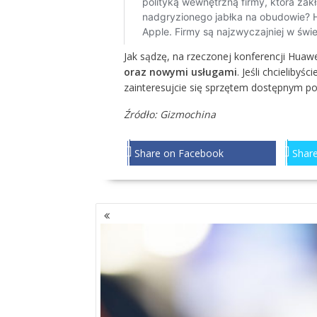
Jak sądzę, na rzeczonej konferencji Huaw
oraz nowymi usługami
. Jeśli chcielibyś
zainteresujcie się sprzętem dostępnym p
Źródło:
Gizmochina
Share on Facebook
Share
NAWIGACJA
PO
WPISACH