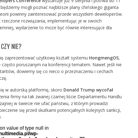
elopers Conference
wystartuje już 9 sierpnia i potrwa do 11
i będziemy mogli poznać najbliższe plany chińskiego giganta
 teorii powinny zainteresować przede wszystkim deweloperów.
 rzeczone rozwiązania, implementując je w swoich
emniej, wydarzenie to może być równie interesujące dla
CZY NIE?
się zaprezentować użytkowy kształt systemu
HongmengOS
,
e często poruszanym na konferencji tematem. Nawet jeśli nie
tantów, dowiemy się co nieco o przeznaczeniu i cechach
czę.
się w autorską platformę, skoro
Donald Trump wycofał
enia firmy na tak zwanej czarnej liście Departamentu Handlu
ajniej w świecie nie ufać państwu, z którym prowadzi
eczenie się przed skutkami potencjalnych kolejnych sankcji,
.