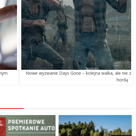
anym
Nowe wyzwanie Days Gone – kolejna walka, ale nie z
hordą