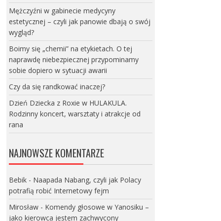
Mężczyźni w gabinecie medycyny
estetycznej – czyli jak panowie dbają o swój
wygląd?
Boimy się „chemii” na etykietach. O tej
naprawdę niebezpiecznej przypominamy
sobie dopiero w sytuacji awarii
Czy da się randkować inaczej?
Dzień Dziecka z Roxie w HULAKULA.
Rodzinny koncert, warsztaty i atrakcje od
rana
NAJNOWSZE KOMENTARZE
Bebik
-
Naapada Nabang, czyli jak Polacy
potrafią robić Internetowy fejm
Mirosław
-
Komendy głosowe w Yanosiku –
jako kierowca jestem zachwycony