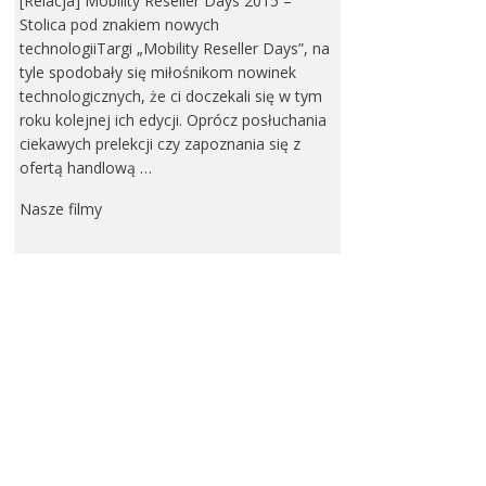
[Relacja] Mobility Reseller Days 2015 –
Stolica pod znakiem nowych
technologiiTargi „Mobility Reseller Days”, na
tyle spodobały się miłośnikom nowinek
technologicznych, że ci doczekali się w tym
roku kolejnej ich edycji. Oprócz posłuchania
ciekawych prelekcji czy zapoznania się z
ofertą handlową …
Nasze filmy