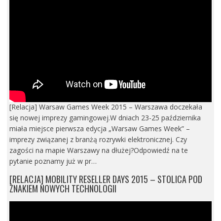
[Relacja] Warsaw Games Week 2015 – Warszawa doczekała
się nowej imprezy gamingowej.W dniach 23-25 października
miała miejsce pierwsza edycja „Warsaw Games Week” –
imprezy związanej z branżą rozrywki elektronicznej. Czy
zagości na mapie Warszawy na dłużej?Odpowiedź na te
pytanie poznamy już w pr…
[RELACJA] MOBILITY RESELLER DAYS 2015 – STOLICA POD
ZNAKIEM NOWYCH TECHNOLOGII