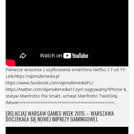
Pierwsze wrażenia z użytkowania smartfona Neffos C7 od TP-
Link.https://vipmultimedia.pl
https://www.facebook.com/vipmultimediaPL/
https://twitter.com/Vipmultimedia1Czym nagrywamy?iPhone 8,
statyw Manfrotto Pixi Smart, uchwyt Manfrotto TwistGrip,
iMovie========================================…
[RELACJA] WARSAW GAMES WEEK 2015 – WARSZAWA
DOCZEKAŁA SIĘ NOWEJ IMPREZY GAMINGOWEJ.