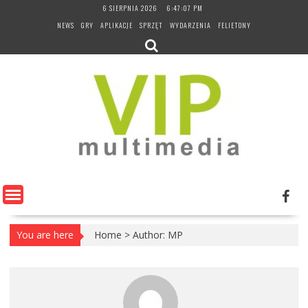
Skip
6 SIERPNIA 2026
6:47:08 PM
to
NEWS
GRY
APLIKACJE
SPRZĘT
WYDARZENIA
FELIETONY
content
You are here
Home
>
Author: MP