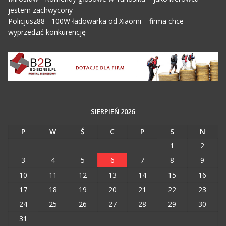
jestem zachwycony
Policjusz88
-
100W ładowarka od Xiaomi – firma chce
wyprzedzić konkurencję
SIERPIEŃ 2026
P
W
Ś
C
P
S
N
1
2
3
4
5
6
7
8
9
10
11
12
13
14
15
16
17
18
19
20
21
22
23
24
25
26
27
28
29
30
31