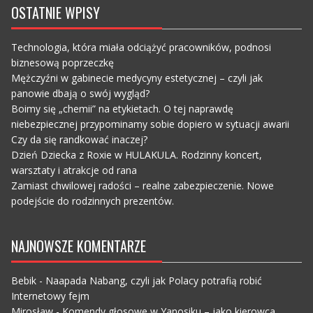
OSTATNIE WPISY
Technologia, która miała odciążyć pracowników, podnosi
biznesową poprzeczkę
Mężczyźni w gabinecie medycyny estetycznej – czyli jak
panowie dbają o swój wygląd?
Boimy się „chemii” na etykietach. O tej naprawdę
niebezpiecznej przypominamy sobie dopiero w sytuacji awarii
Czy da się randkować inaczej?
Dzień Dziecka z Roxie w HULAKULA. Rodzinny koncert,
warsztaty i atrakcje od rana
Zamiast chwilowej radości – realne zabezpieczenie. Nowe
podejście do rodzinnych prezentów.
NAJNOWSZE KOMENTARZE
Bebik
-
Naapada Nabang, czyli jak Polacy potrafią robić
Internetowy fejm
Mirosław
-
Komendy głosowe w Yanosiku – jako kierowca